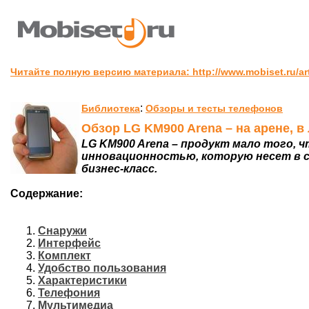
Читайте полную версию материала: http://www.mobiset.ru/arti
:
Библиотека
Обзоры и тесты телефонов
Обзор LG KM900 Arena – на арене, 
LG KM900 Arena – продукт мало того, 
инновационностью, которую несет в с
бизнес-класс.
Содержание:
Снаружи
Интерфейс
Комплект
Удобство пользования
Характеристики
Телефония
Мультимедиа