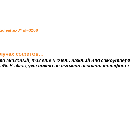
cles/text/?id=3268
в лучах софитов…
что знаковый, так еще и очень важный для самоутвер
ебе S-class, уже никто не сможет назвать телефон