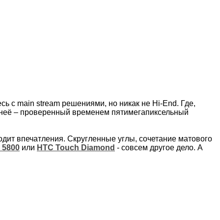
ь с main stream решениями, но никак не Hi-End. Где,
то неё – проверенный временем пятимегапиксельный
дит впечатления. Скругленные углы, сочетание матового
 5800
или
HTC Touch Diamond
- совсем другое дело. А