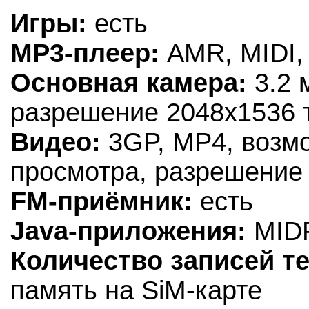
Игры:
есть
MP3-плеер:
AMR, MIDI,
Основная камера:
3.2 
разрешение 2048х1536 
Видео:
3GP, MP4, возмо
просмотра, разрешение
FM-приёмник:
есть
Java-приложения:
MIDP
Количество записей т
память на SiM-карте