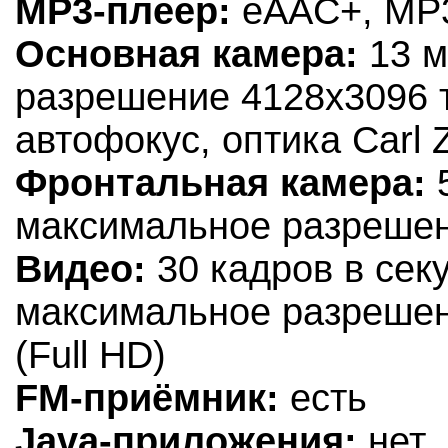
MP3-плеер:
eAAC+, MP
Основная камера:
13 м
разрешение 4128x3096 
автофокус, оптика Carl 
Фронтальная камера:
5
максимальное разрешени
Видео:
30 кадров в сек
максимальное разрешен
(Full HD)
FM-приёмник:
есть
Java-приложения:
нет