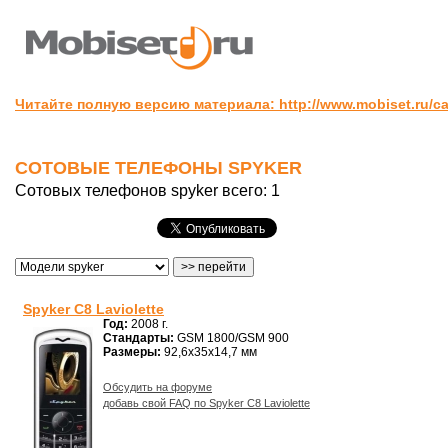
Читайте полную версию материала: http://www.mobiset.ru/ca
СОТОВЫЕ ТЕЛЕФОНЫ SPYKER
Сотовых телефонов spyker всего: 1
Spyker C8 Laviolette
Год:
2008 г.
Стандарты:
GSM 1800/GSM 900
Размеры:
92,6x35x14,7 мм
Обсудить на форуме
добавь свой FAQ по Spyker C8 Laviolette