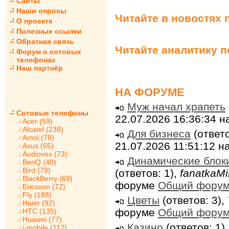
Сайты
Наши опросы
Читайте в новостях 
О проекте
Полезные ссылки
Обратная связь
Читайте аналитику 
Форум о сотовых
телефонах
Наш партнёр
НА ФОРУМЕ
Муж начал храпеть
Сотовые телефоны
22.07.2026 16:36:34 
Acer (59)
Alcatel (238)
Для бизнеса
(ответо
Amoi (78)
21.07.2026 11:51:12 
Asus (65)
Audiovox (73)
Динамические блок
BenQ (40)
Bird (79)
(ответов: 1),
fanatkaMi
BlackBerry (69)
форуме
Общий фору
Ericsson (72)
Fly (188)
Цветы
(ответов: 3),
Haier (92)
форуме
Общий фору
HTC (135)
Huawei (77)
Казино
(ответов: 1)
i-mobile (112)