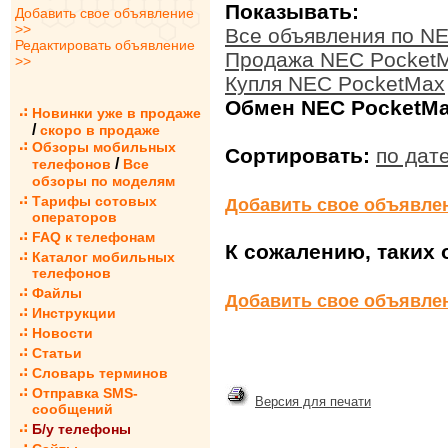
Показывать:
Добавить свое объявление
>>
Все объявления по N
Редактировать объявление
Продажа NEC PocketM
>>
Купля NEC PocketMax
Обмен NEC PocketM
Новинки уже в продаже
/
скоро в продаже
Обзоры мобильных
Сортировать:
по дат
/
телефонов
Все
обзоры по моделям
Тарифы сотовых
Добавить свое объявле
операторов
FAQ к телефонам
К сожалению, таких 
Каталог мобильных
телефонов
Файлы
Добавить свое объявле
Инструкции
Новости
Статьи
Словарь терминов
Отправка SMS-
Версия для печати
сообщений
Б/у телефоны