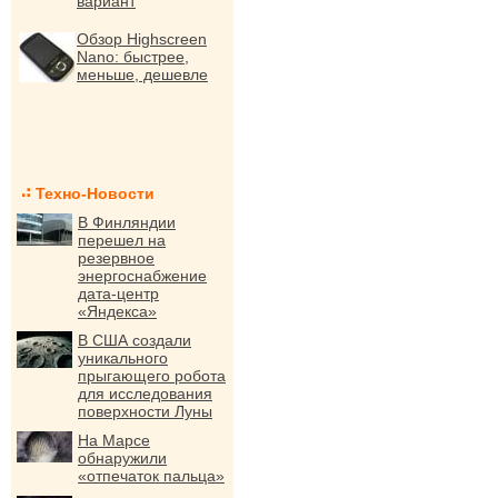
вариант
Обзор Highscreen
Nano: быстрее,
меньше, дешевле
Техно-Новости
В Финляндии
перешел на
резервное
энергоснабжение
дата-центр
«Яндекса»
В США создали
уникального
прыгающего робота
для исследования
поверхности Луны
На Марсе
обнаружили
«отпечаток пальца»