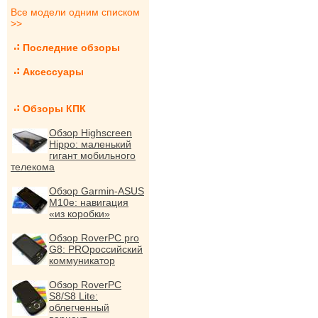
Все модели одним списком
>>
Последние обзоры
Аксессуары
Обзоры КПК
Обзор Highscreen
Hippo: маленький
гигант мобильного
телекома
Обзор Garmin-ASUS
M10e: навигация
«из коробки»
Обзор RoverPC pro
G8: PROроссийский
коммуникатор
Обзор RoverPC
S8/S8 Lite:
облегченный