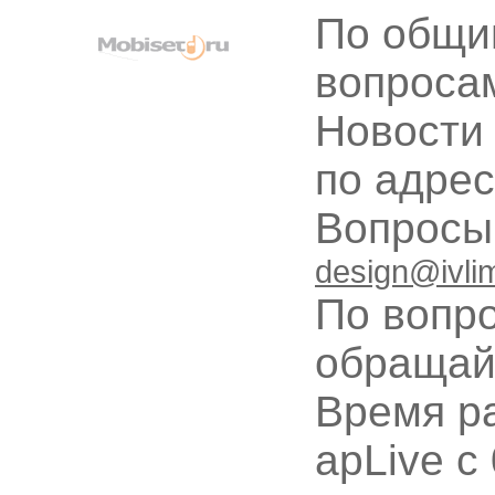
По общи
вопроса
Новости
по адре
Вопрос
design@ivli
По вопр
обращай
Время ра
apLive c