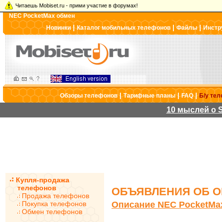
Читаешь Mobiset.ru - прими участие в форумах!
NEC PocketMax обмен
|
|
|
Новинки
Каталог мобильных телефонов
Файлы
Инстр
|
|
|
Обзоры телефонов
Тарифные планы
FAQ
Б/у те
10 мыслей о S
Купля-продажа
телефонов
ОБЪЯВЛЕНИЯ ОБ О
Продажа телефонов
Покупка телефонов
Описание NEC PocketMa
Обмен телефонов