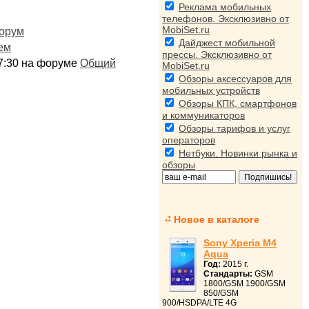
Реклама мобильных
телефонов. Эксклюзивно от
MobiSet.ru
орум
Дайджест мобильной
ем
прессы. Эксклюзивно от
:17:30 на форуме
Общий
MobiSet.ru
Обзоры аксессуаров для
мобильных устройств
Обзоры КПК, смартфонов
и коммуникаторов
Обзоры тарифов и услуг
операторов
Нетбуки. Новинки рынка и
обзоры
Новое в каталоге
Sony Xperia M4
Aqua
Год:
2015 г.
Стандарты:
GSM
1800/GSM 1900/GSM
850/GSM
900/HSDPA/LTE 4G