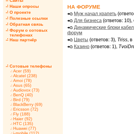
Сайты
НА ФОРУМЕ
Наши опросы
О проекте
Муж начал храпеть
(ответо
Полезные ссылки
Для бизнеса
(ответов: 10),
Обратная связь
Динамические блоки кабе
Форум о сотовых
форум
телефонах
Цветы
(ответов: 3),
Triss
, 
Наш партнёр
Казино
(ответов: 1),
TvoiDr
Сотовые телефоны
Acer (59)
Alcatel (238)
Amoi (78)
Asus (65)
Audiovox (73)
BenQ (40)
Bird (79)
BlackBerry (69)
Ericsson (72)
Fly (188)
Haier (92)
HTC (135)
Huawei (77)
i-mobile (112)