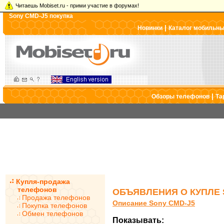
Читаешь Mobiset.ru - прими участие в форумах!
Sony CMD-J5 покупка
|
Новинки
Каталог мобильн
|
Обзоры телефонов
Та
Купля-продажа
телефонов
ОБЪЯВЛЕНИЯ О КУПЛЕ 
Продажа телефонов
Описание Sony CMD-J5
Покупка телефонов
Обмен телефонов
Показывать: