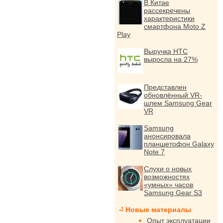
В Китае
рассекречены
характеристики
смартфона Moto Z
Play
Выручка HTC
выросла на 27%
Представлен
обновлённый VR-
шлем Samsung Gear
VR
Samsung
анонсировала
планшетофон Galaxy
Note 7
Слухи о новых
возможностях
«умных» часов
Samsung Gear S3
Новые материалы
Опыт эксплуатации