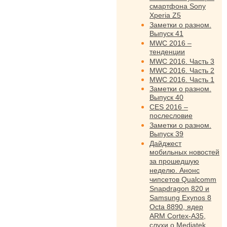
смартфона Sony
Xperia Z5
Заметки о разном.
Выпуск 41
MWC 2016 –
тенденции
MWC 2016. Часть 3
MWC 2016. Часть 2
MWC 2016. Часть 1
Заметки о разном.
Выпуск 40
CES 2016 –
послесловие
Заметки о разном.
Выпуск 39
Дайджест
мобильных новостей
за прошедшую
неделю. Анонс
чипсетов Qualcomm
Snapdragon 820 и
Samsung Exynos 8
Octa 8890, ядер
ARM Cortex-A35,
слухи о Mediatek