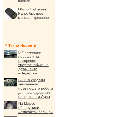
вариант
Обзор Highscreen
Nano: быстрее,
меньше, дешевле
Техно-Новости
В Финляндии
перешел на
резервное
энергоснабжение
дата-центр
«Яндекса»
В США создали
уникального
прыгающего робота
для исследования
поверхности Луны
На Марсе
обнаружили
«отпечаток пальца»