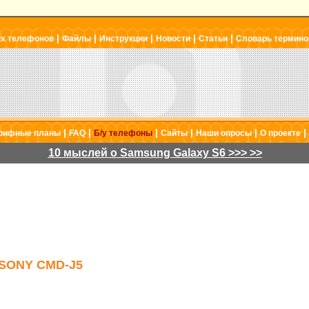
|
|
|
|
|
ых телефонов
Файлы
Инструкции
Новости
Статьи
Словарь термино
|
|
|
|
|
|
рифные планы
FAQ
Б/у телефоны
Сайты
Наши опросы
О проекте
10 мыслей о Samsung Galaxy S6 >>> >>
SONY CMD-J5