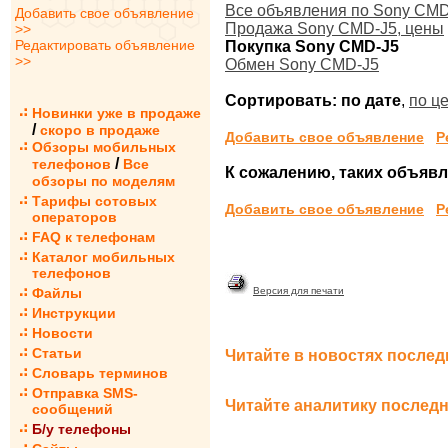
Все объявления по Sony CMD
Добавить свое объявление
Продажа Sony CMD-J5, цены
>>
Редактировать объявление
Покупка Sony CMD-J5
>>
Обмен Sony CMD-J5
Сортировать:
по дате
,
по ц
Новинки уже в продаже
/
скоро в продаже
Добавить свое объявление
Р
Обзоры мобильных
/
телефонов
Все
К сожалению, таких объявле
обзоры по моделям
Тарифы сотовых
Добавить свое объявление
Р
операторов
FAQ к телефонам
Каталог мобильных
телефонов
Файлы
Версия для печати
Инструкции
Новости
Статьи
Читайте в новостях послед
Словарь терминов
Отправка SMS-
Читайте аналитику последн
сообщений
Б/у телефоны