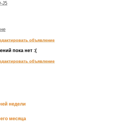
-J5
ене
едактировать объявление
ний пока нет :(
едактировать объявление
ней недели
его месяца