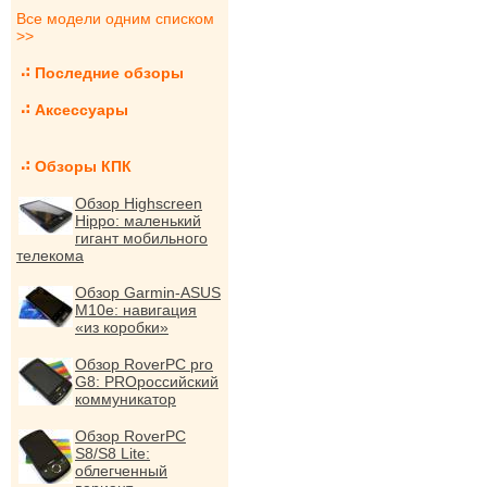
Все модели одним списком
>>
Последние обзоры
Аксессуары
Обзоры КПК
Обзор Highscreen
Hippo: маленький
гигант мобильного
телекома
Обзор Garmin-ASUS
M10e: навигация
«из коробки»
Обзор RoverPC pro
G8: PROроссийский
коммуникатор
Обзор RoverPC
S8/S8 Lite:
облегченный