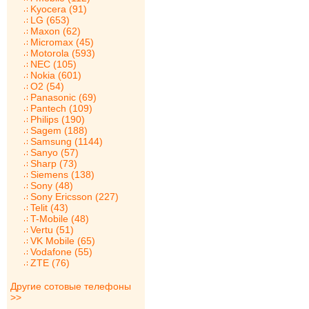
Kyocera (91)
LG (653)
Maxon (62)
Micromax (45)
Motorola (593)
NEC (105)
Nokia (601)
O2 (54)
Panasonic (69)
Pantech (109)
Philips (190)
Sagem (188)
Samsung (1144)
Sanyo (57)
Sharp (73)
Siemens (138)
Sony (48)
Sony Ericsson (227)
Telit (43)
T-Mobile (48)
Vertu (51)
VK Mobile (65)
Vodafone (55)
ZTE (76)
Другие сотовые телефоны
>>