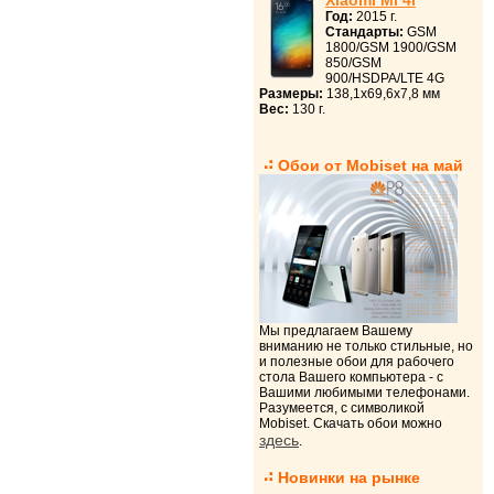
Xiaomi Mi 4i
Год:
2015 г.
Стандарты:
GSM
1800/GSM 1900/GSM
850/GSM
900/HSDPA/LTE 4G
Размеры:
138,1x69,6x7,8 мм
Вес:
130 г.
Обои от Mobiset на май
Мы предлагаем Вашему
вниманию не только стильные, но
и полезные обои для рабочего
стола Вашего компьютера - с
Вашими любимыми телефонами.
Разумеется, с символикой
Mobiset. Скачать обои можно
здесь
.
Новинки на рынке