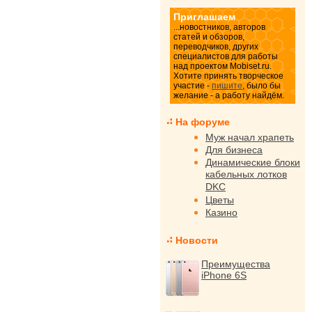
Приглашаем
...новостников, авторов
статей и обзоров,
переводчиков, других
специалистов для работы
над проектом Mobiset.ru.
Хотите принять творческое
участие -
пишите
, было бы
желание - а работу найдём.
На форуме
Муж начал храпеть
Для бизнеса
Динамические блоки
кабельных лотков
DKC
Цветы
Казино
Новости
Преимущества
iPhone 6S