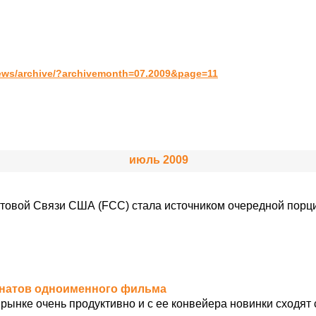
ews/archive/?archivemonth=07.2009&page=11
июль 2009
отовой Связи США (FCC) стала источником очередной пор
фанатов одноименного фильма
рынке очень продуктивно и с ее конвейера новинки сходят 