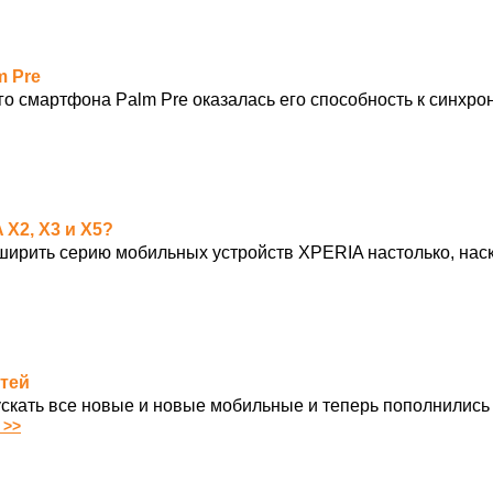
m Pre
о смартфона Palm Pre оказалась его способность к синхр
 X2, X3 и X5?
сширить серию мобильных устройств XPERIA настолько, нас
етей
скать все новые и новые мобильные и теперь пополнились
 >>