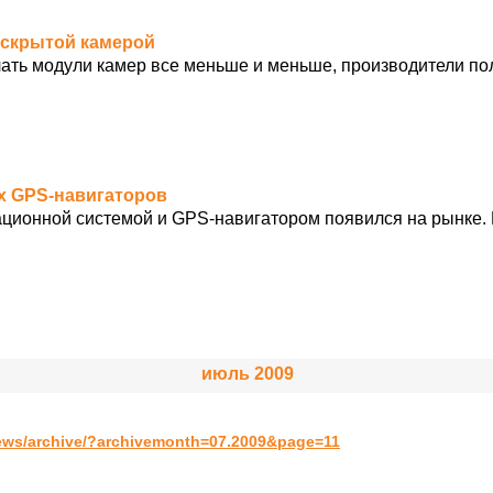
о скрытой камерой
елать модули камер все меньше и меньше, производители по
их GPS-навигаторов
ционной системой и GPS-навигатором появился на рынке. 
июль 2009
ews/archive/?archivemonth=07.2009&page=11