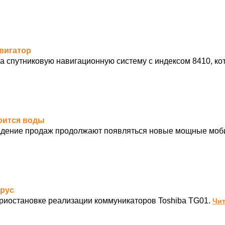
авигатор
спутниковую навигационную систему с индексом 8410, ко
боится воды
падение продаж продолжают появляться новые мощные мо
ирус
риостановке реализации коммуникаторов Toshiba TG01.
Чит