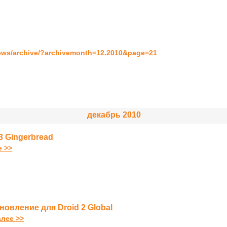
ews/archive/?archivemonth=12.2010&page=21
декабрь 2010
3 Gingerbread
е >>
новление для Droid 2 Global
алее >>