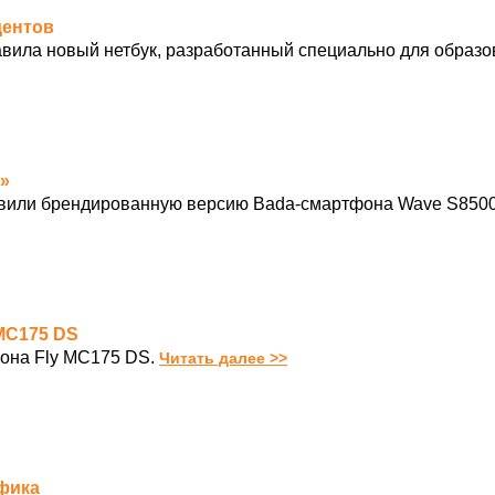
дентов
авила новый нетбук, разработанный специально для образо
и»
вили брендированную версию Bada-смартфона Wave S8500
 MC175 DS
она Fly MC175 DS.
Читать далее >>
афика