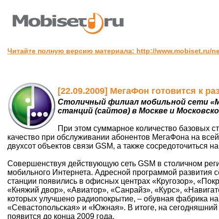
Читайте полную версию материала: http://www.mobiset.ru/ne
[22.09.2009] МегаФон готовится к р
Столичный филиал мобильной сети «М
станций (сайтов) в Москве и Московско
При этом суммарное количество базовых ст
качество при обслуживании абонентов МегаФона на всей 
двухсот объектов связи GSM, а также сосредоточиться н
Совершенствуя действующую сеть GSM в столичном регион
мобильного Интернета. Адресной программой развития 
станции появились в офисных центрах «Кругозор», «Покр
«Княжий двор», «Авиатор», «Санрайз», «Курс», «Навигат
которых улучшено радиопокрытие, – обувная фабрика на
«Севастопольская» и «Южная». В итоге, на сегодняшний 
появится до конца 2009 года.