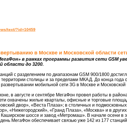
ws/text/?id=10459
азвертыванию в Москве и Московской области сет
егаФон» в рамках программы развития сети GSM ув
й области до 3200.
анций с разделением по диапазонам GSM 900/1800 достигл
территории столицы и за пределами МКАД. До конца года 
а развертывании мобильной сети 3G в Москве и Московской 
е, в августе и сентябре МегаФон провел работы в районах
сети охвачены жилые кварталы, офисные и торговые площа
овский двор», «Веста Плаза»; в столичных и подмосковных
ор», «Нижегородский», «Гранд Плаза», «Москва» и в други
 Каширском шоссе и завод «Метромаш». В начале осени в з
день МегаФон обеспечивает связью уже 142 из 177 станций