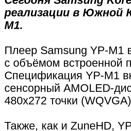
Сегодня Samsung Kore
реализации в Южной К
M1.
Плеер Samsung YP-M1 в
с объёмом встроенной п
Спецификация YP-M1 в
сенсорный AMOLED-дис
480х272 точки (WQVGA)
Также, как и ZuneHD, Y