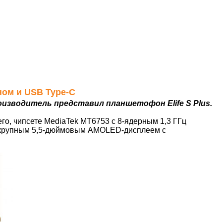
ном и USB Type-C
оизводитель представил планшетофон Elife S Plus.
его, чипсете MediaTek MT6753 с 8-ядерным 1,3 ГГц
ее крупным 5,5-дюймовым AMOLED-дисплеем с