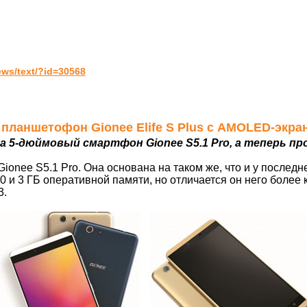
ws/text/?id=30568
 планшетофон Gionee Elife S Plus с AMOLED-экра
ла 5-дюймовый смартфон Gionee S5.1 Pro, а теперь пр
ionee S5.1 Pro. Она основана на таком же, что и у последн
20 и 3 ГБ оперативной памяти, но отличается он него бол
3.