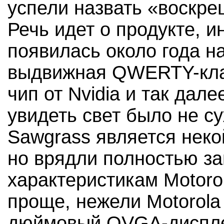
успели назвать «воскре
Речь идет о продукте, 
появилась около года н
выдвижная QWERTY-клав
чип от Nvidia и так дал
увидеть свет было не с
Sawgrass является неко
но врядли полностью за
характеристикам Motoro
проще, нежели Motorola
дюймовый QVGA-диспле