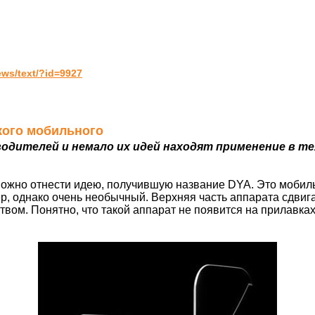
ws/text/?id=9927
ского мобильного
одителей и немало их идей находят применение в те
жно отнести идею, получившую название DYA. Это мобиль
, однако очень необычный. Верхняя часть аппарата сдвига
вом. Понятно, что такой аппарат не появится на прилавках