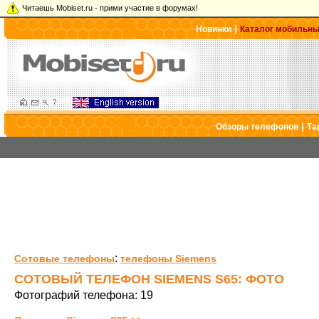
Читаешь Mobiset.ru - прими участие в форумах!
|
Новинки
Каталог мобильн
|
Обзоры телефонов
Та
:
Сотовые телефоны
телефоны Siemens
СОТОВЫЙ ТЕЛЕФОН SIEMENS S65: ФОТО
Фотографий телефона: 19