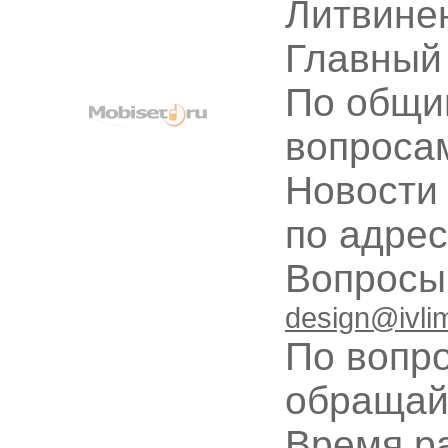
Литвине
Главный
По общи
вопроса
Новости
по адре
Вопрос
design@ivli
По вопр
обращай
Время ра