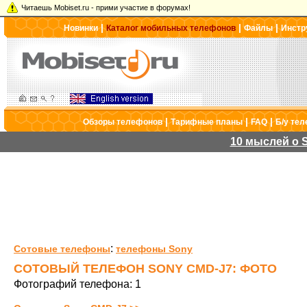
Читаешь Mobiset.ru - прими участие в форумах!
|
|
|
Новинки
Каталог мобильных телефонов
Файлы
Инстр
|
|
|
Обзоры телефонов
Тарифные планы
FAQ
Б/у те
10 мыслей о S
:
Сотовые телефоны
телефоны Sony
СОТОВЫЙ ТЕЛЕФОН SONY CMD-J7: ФОТО
Фотографий телефона: 1