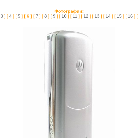
Фотографии:
[
3
] [
4
] [
5
]
[ 6 ]
[
7
] [
8
] [
9
] [
10
] [
11
] [
12
] [
13
] [
14
] [
15
] [
16
] 