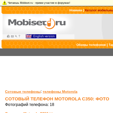
Читаешь Mobiset.ru - прими участие в форумах!
|
Новинки
Каталог мобильн
|
Обзоры телефонов
Та
:
Сотовые телефоны
телефоны Motorola
СОТОВЫЙ ТЕЛЕФОН MOTOROLA C350: ФОТО
Фотографий телефона: 18