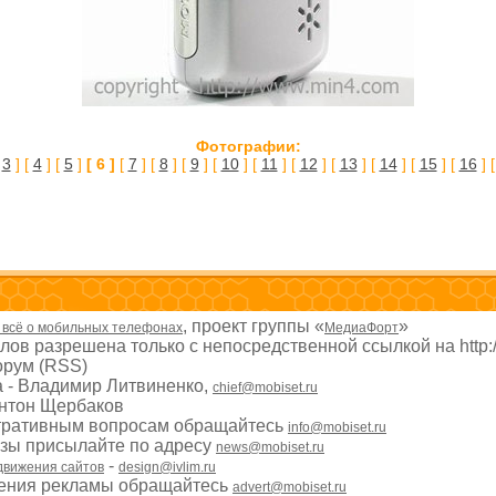
Фотографии:
[
3
] [
4
] [
5
]
[ 6 ]
[
7
] [
8
] [
9
] [
10
] [
11
] [
12
] [
13
] [
14
] [
15
] [
16
] 
, проект группы «
»
- всё о мобильных телефонах
МедиаФорт
ов разрешена только с непосредственной ссылкой на http:
рум (RSS)
а - Владимир Литвиненко,
chief@mobiset.ru
Антон Щербаков
тративным вопросам обращайтесь
info@mobiset.ru
изы присылайте по адресу
news@mobiset.ru
-
движения сайтов
design@ivlim.ru
ения рекламы обращайтесь
advert@mobiset.ru