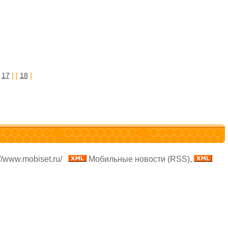
[
17
] [
18
]
//www.mobiset.ru/
Мобильные новости (RSS),