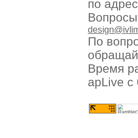
по адре
Вопрос
design@ivli
По вопр
обращай
Время ра
apLive c