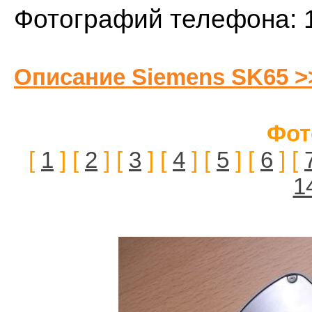
Фотографий телефона: 
Описание Siemens SK65 >
Фот
[
1
] [
2
] [
3
] [
4
] [
5
] [
6
] [
1