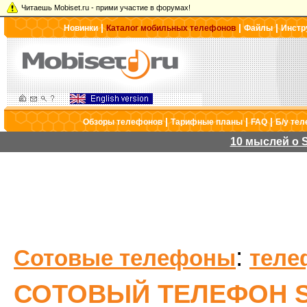
Читаешь Mobiset.ru - прими участие в форумах!
|
|
|
Новинки
Каталог мобильных телефонов
Файлы
Инстр
|
|
|
Обзоры телефонов
Тарифные планы
FAQ
Б/у те
10 мыслей о S
:
Сотовые телефоны
теле
СОТОВЫЙ ТЕЛЕФОН S