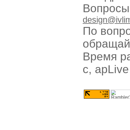
Вопрос
design@ivli
По вопр
обращай
Время ра
с, apLive