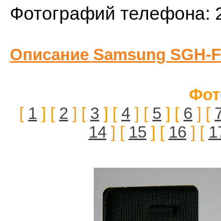
Фотографий телефона: 
Описание Samsung SGH-F
Фот
[
1
] [
2
] [
3
] [
4
] [
5
] [
6
] [
14
] [
15
] [
16
] [
1