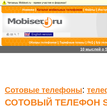
Читаешь Mobiset.ru - прими участие в форумах!
|
|
|
Новинки
Каталог мобильных телефонов
Файлы
Инстр
|
|
|
Обзоры телефонов
Тарифные планы
FAQ
Б/у те
10 мыслей о S
:
Сотовые телефоны
теле
СОТОВЫЙ ТЕЛЕФОН S