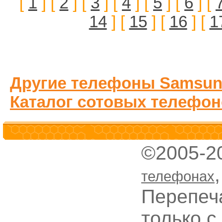
[
1
] [
2
] [
3
] [
4
] [
5
] [
6
] [
14
] [
15
] [
16
] [
1
Другие телефоны Samsun
Каталог сотовых телефон
©2005-2
телефонах
Перепеч
только с