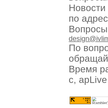
Новости
по адре
Вопрос
design@ivli
По вопр
обращай
Время ра
с, apLive