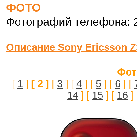
ФОТО
Фотографий телефона: 
Описание Sony Ericsson Z
Фот
[
1
]
[ 2 ]
[
3
] [
4
] [
5
] [
6
] [
14
] [
15
] [
16
] 