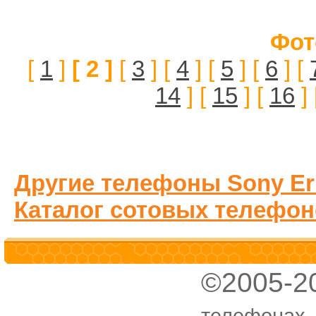
Фот
[
1
]
[ 2 ]
[
3
] [
4
] [
5
] [
6
] [
14
] [
15
] [
16
] 
Другие телефоны Sony Er
Каталог сотовых телефон
©2005-2
телефонах