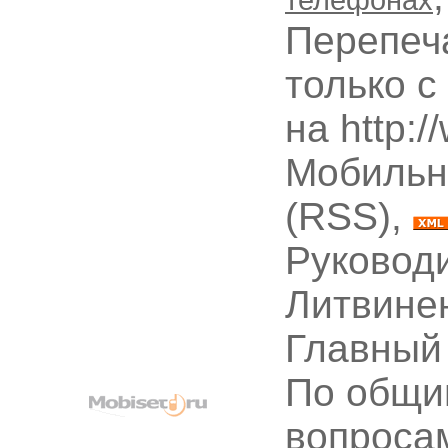
Перепеч
только с
на http:
Мобильн
(RSS),
Руководи
Литвине
Главный
По общи
вопроса