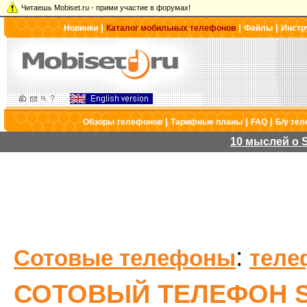
Читаешь Mobiset.ru - прими участие в форумах!
|
|
|
Новинки
Каталог мобильных телефонов
Файлы
Инстр
|
|
|
Обзоры телефонов
Тарифные планы
FAQ
Б/у те
10 мыслей о S
:
Сотовые телефоны
теле
СОТОВЫЙ ТЕЛЕФОН SO