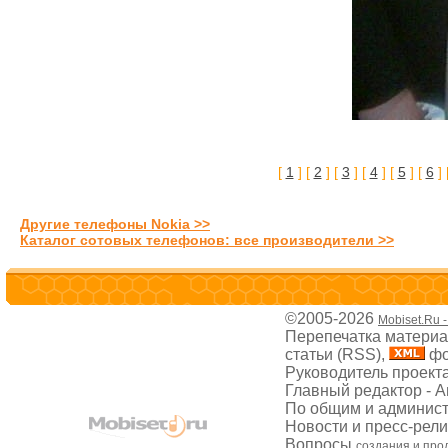
[
1
] [
2
] [
3
] [
4
] [
5
] [
6
] 
Другие телефоны Nokia >>
Каталог сотовых телефонов: все производители >>
©2005-2026
Mobiset.Ru 
Перепечатка материал
статьи (RSS),
фо
Руководитель проект
Главный редактор - 
По общим и админис
Новости и пресс-рел
Вопросы
создания и про