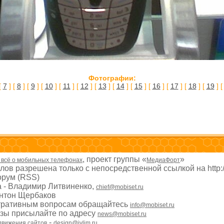
Фотографии:
[
7
] [
8
] [
9
] [
10
] [
11
] [
12
] [
13
] [
14
] [
15
] [
16
] [
17
] [
18
] [
19
] 
, проект группы «
»
- всё о мобильных телефонах
МедиаФорт
ов разрешена только с непосредственной ссылкой на http:
рум (RSS)
а - Владимир Литвиненко,
chief@mobiset.ru
Антон Щербаков
тративным вопросам обращайтесь
info@mobiset.ru
изы присылайте по адресу
news@mobiset.ru
-
движения сайтов
design@ivlim.ru