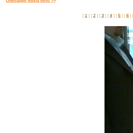
Описание Nokia 6600 >>
[
1
] [
2
] [
3
] [
4
] [
5
] [
6
] 