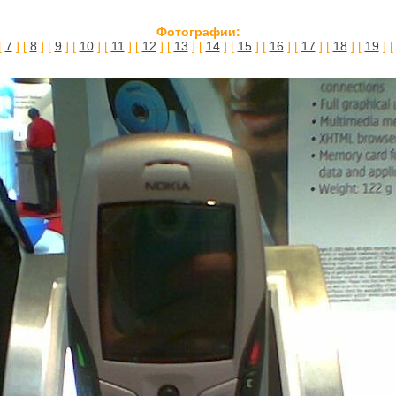
Фотографии:
[
7
] [
8
] [
9
] [
10
] [
11
] [
12
] [
13
] [
14
] [
15
] [
16
] [
17
] [
18
] [
19
] 