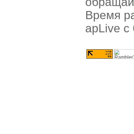
обращай
Время ра
apLive c