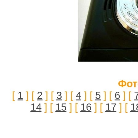
Фот
[
1
] [
2
] [
3
] [
4
] [
5
] [
6
] [
14
] [
15
] [
16
] [
17
] [
1