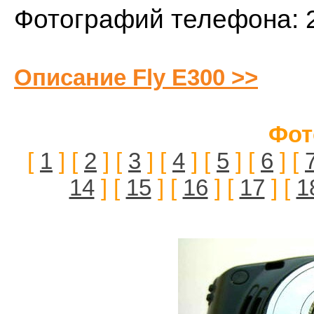
Фотографий телефона: 
Описание Fly E300 >>
Фот
[
1
] [
2
] [
3
] [
4
] [
5
] [
6
] [
14
] [
15
] [
16
] [
17
] [
1