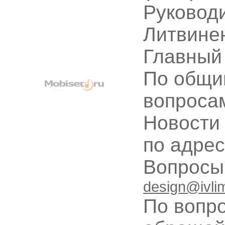
Руководи
Литвине
Главный
По общи
вопроса
Новости
по адре
Вопрос
design@ivli
По вопр