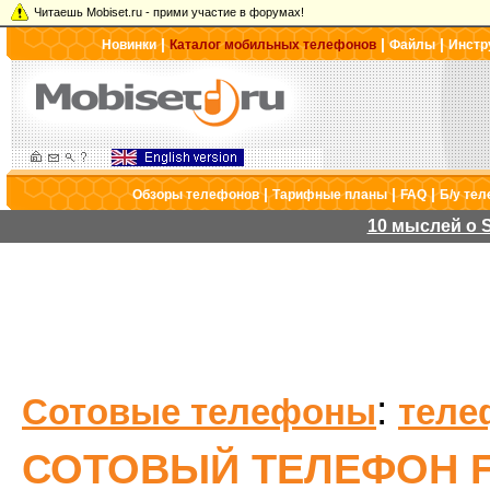
Читаешь Mobiset.ru - прими участие в форумах!
|
|
|
Новинки
Каталог мобильных телефонов
Файлы
Инстр
|
|
|
Обзоры телефонов
Тарифные планы
FAQ
Б/у те
10 мыслей о S
:
Сотовые телефоны
теле
СОТОВЫЙ ТЕЛЕФОН FL