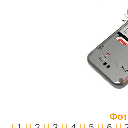
Фот
[
1
] [
2
] [
3
] [
4
] [
5
] [
6
] [