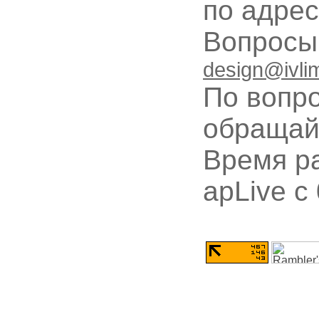
по адре
Вопрос
design@ivli
По вопр
обращай
Время ра
apLive c