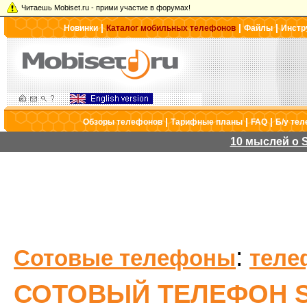
Читаешь Mobiset.ru - прими участие в форумах!
|
|
|
Новинки
Каталог мобильных телефонов
Файлы
Инстр
|
|
|
Обзоры телефонов
Тарифные планы
FAQ
Б/у те
10 мыслей о S
:
Сотовые телефоны
теле
СОТОВЫЙ ТЕЛЕФОН S