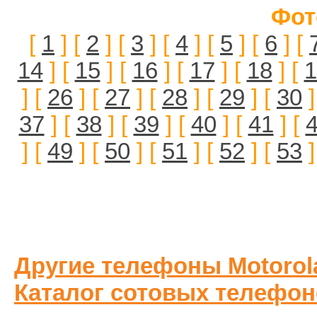
Фот
[
1
] [
2
] [
3
] [
4
] [
5
] [
6
] [
14
] [
15
] [
16
] [
17
] [
18
] [
1
] [
26
] [
27
] [
28
] [
29
] [
30
]
37
] [
38
] [
39
] [
40
] [
41
] [
] [
49
] [
50
] [
51
] [
52
] [
53
]
Другие телефоны Motorol
Каталог сотовых телефон