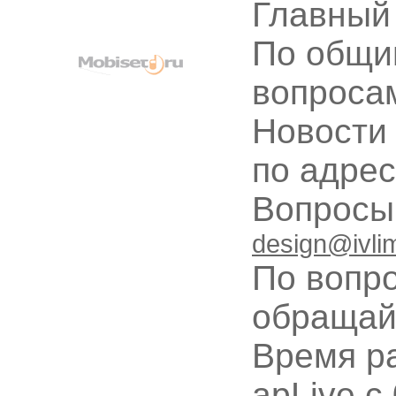
Главный
По общи
вопроса
Новости
по адре
Вопрос
design@ivli
По вопр
обращай
Время ра
apLive c