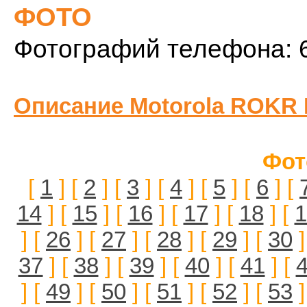
ФОТО
Фотографий телефона: 
Описание Motorola ROKR 
Фот
[
1
] [
2
] [
3
] [
4
] [
5
] [
6
] [
14
] [
15
] [
16
] [
17
] [
18
] [
1
] [
26
] [
27
] [
28
] [
29
] [
30
]
37
] [
38
] [
39
] [
40
] [
41
] [
] [
49
] [
50
] [
51
] [
52
] [
53
]