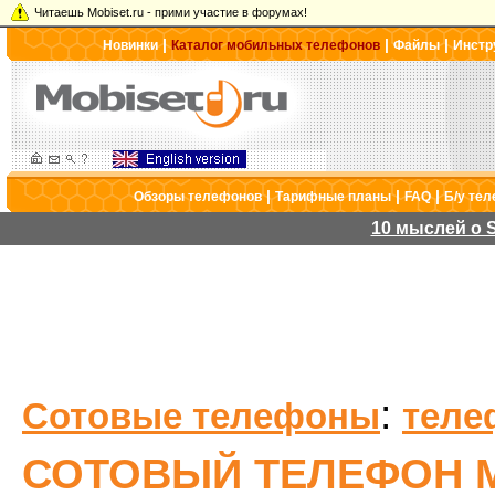
Читаешь Mobiset.ru - прими участие в форумах!
|
|
|
Новинки
Каталог мобильных телефонов
Файлы
Инстр
|
|
|
Обзоры телефонов
Тарифные планы
FAQ
Б/у те
10 мыслей о S
:
Сотовые телефоны
теле
СОТОВЫЙ ТЕЛЕФОН M