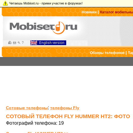
Читаешь Mobiset.ru - прими участие в форумах!
|
Новинки
Каталог мобильн
|
Обзоры телефонов
Та
:
Сотовые телефоны
телефоны Fly
СОТОВЫЙ ТЕЛЕФОН FLY HUMMER HT2: ФОТО
Фотографий телефона: 19