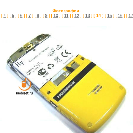
Фотографии:
 [
4
] [
5
] [
6
] [
7
] [
8
] [
9
] [
10
] [
11
] [
12
] [
13
]
[ 14 ]
[
15
] [
16
] [
1