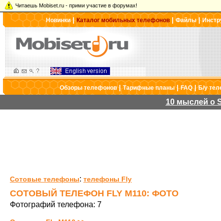
Читаешь Mobiset.ru - прими участие в форумах!
|
|
|
Новинки
Каталог мобильных телефонов
Файлы
Инстр
|
|
|
Обзоры телефонов
Тарифные планы
FAQ
Б/у те
10 мыслей о S
:
Сотовые телефоны
телефоны Fly
СОТОВЫЙ ТЕЛЕФОН FLY M110: ФОТО
Фотографий телефона: 7