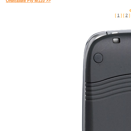
Описание Fly M110 >>
[
1
] [
2
]