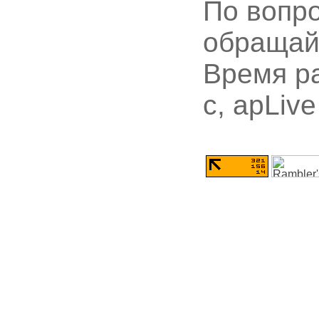
По вопр
обращай
Время ра
с, apLive