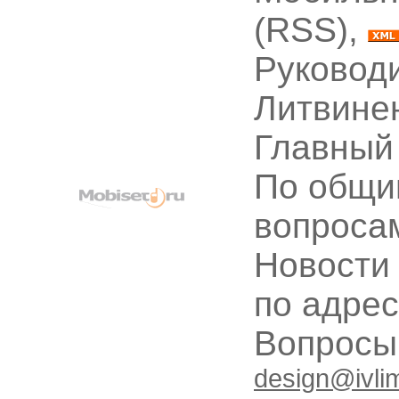
(RSS),
Руководи
Литвине
Главный
По общи
вопроса
Новости
по адре
Вопрос
design@ivli