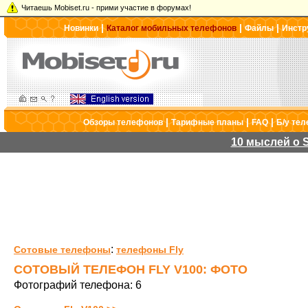
Читаешь Mobiset.ru - прими участие в форумах!
|
|
|
Новинки
Каталог мобильных телефонов
Файлы
Инстр
|
|
|
Обзоры телефонов
Тарифные планы
FAQ
Б/у те
10 мыслей о S
:
Сотовые телефоны
телефоны Fly
СОТОВЫЙ ТЕЛЕФОН FLY V100: ФОТО
Фотографий телефона: 6