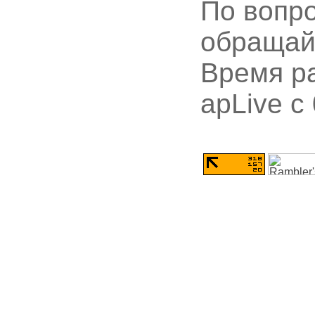
По вопр
обращай
Время ра
apLive c