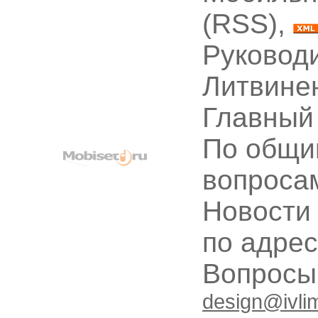
(RSS),
Руководи
Литвине
Главный
По общи
вопроса
Новости
по адре
Вопрос
design@ivli