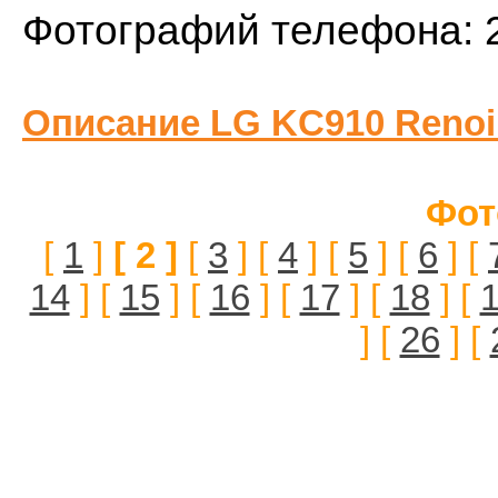
Фотографий телефона: 
Описание LG KC910 Renoi
Фот
[
1
]
[ 2 ]
[
3
] [
4
] [
5
] [
6
] [
14
] [
15
] [
16
] [
17
] [
18
] [
] [
26
] [