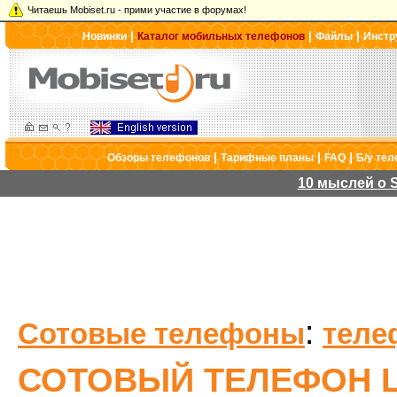
Читаешь Mobiset.ru - прими участие в форумах!
|
|
|
Новинки
Каталог мобильных телефонов
Файлы
Инстр
|
|
|
Обзоры телефонов
Тарифные планы
FAQ
Б/у те
10 мыслей о S
:
Сотовые телефоны
теле
СОТОВЫЙ ТЕЛЕФОН L