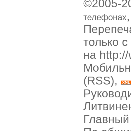
©2005-2
телефонах
Перепеч
только с
на http:
Мобильн
(RSS),
Руководи
Литвине
Главный