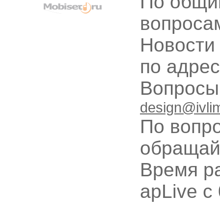
По общи
вопроса
Новости
по адре
Вопрос
design@ivli
По вопр
обращай
Время ра
apLive c