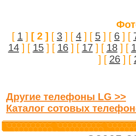
Фот
[
1
]
[ 2 ]
[
3
] [
4
] [
5
] [
6
] [
14
] [
15
] [
16
] [
17
] [
18
] [
] [
26
] [
Другие телефоны LG >>
Каталог сотовых телефон