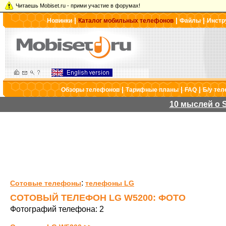
Читаешь Mobiset.ru - прими участие в форумах!
|
|
|
Новинки
Каталог мобильных телефонов
Файлы
Инстр
|
|
|
Обзоры телефонов
Тарифные планы
FAQ
Б/у те
10 мыслей о S
:
Сотовые телефоны
телефоны LG
СОТОВЫЙ ТЕЛЕФОН LG W5200: ФОТО
Фотографий телефона: 2