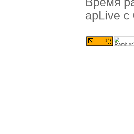
Время ра
apLive c