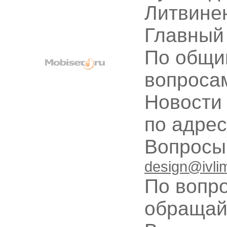
Литвине
Главный
По общи
вопроса
Новости
по адре
Вопрос
design@ivli
По вопр
обращай