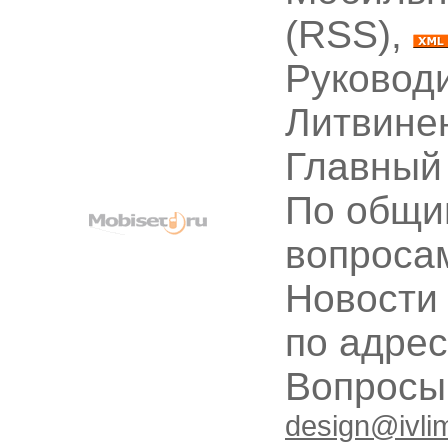
(RSS),
Руководи
Литвине
Главный
По общи
вопроса
Новости
по адре
Вопрос
design@ivli