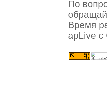
По вопр
обращай
Время ра
apLive c