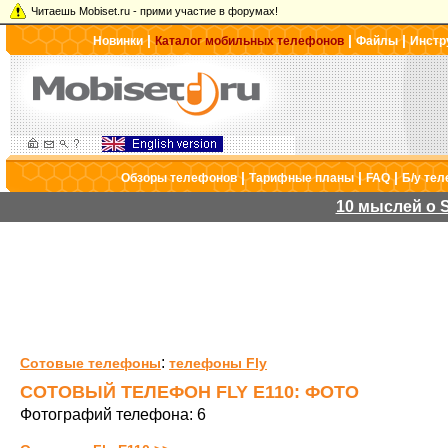
Читаешь Mobiset.ru - прими участие в форумах!
|
|
|
Новинки
Каталог мобильных телефонов
Файлы
Инстр
|
|
|
Обзоры телефонов
Тарифные планы
FAQ
Б/у те
10 мыслей о S
:
Сотовые телефоны
телефоны Fly
СОТОВЫЙ ТЕЛЕФОН FLY E110: ФОТО
Фотографий телефона: 6