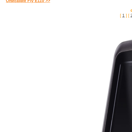
Описание Fly E110 >>
[
1
] [