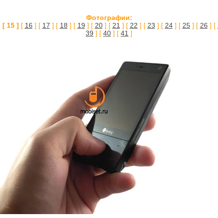
Фотографии:
]
[ 15 ]
[
16
] [
17
] [
18
] [
19
] [
20
] [
21
] [
22
] [
23
] [
24
] [
25
] [
26
] [
39
] [
40
] [
41
]