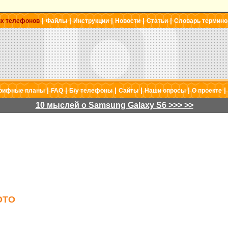
|
|
|
|
|
ых телефонов
Файлы
Инструкции
Новости
Статьи
Словарь термино
|
|
|
|
|
|
рифные планы
FAQ
Б/у телефоны
Сайты
Наши опросы
О проекте
10 мыслей о Samsung Galaxy S6 >>> >>
ОТО