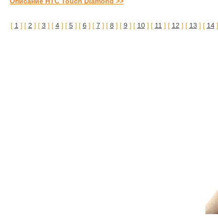
Описание HTC Touch Diamond >>
[
1
] [
2
] [
3
] [
4
] [
5
] [
6
] [
7
] [
8
] [
9
] [
10
] [
11
] [
12
] [
13
] [
14