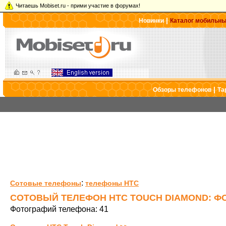
Читаешь Mobiset.ru - прими участие в форумах!
|
Новинки
Каталог мобильн
|
Обзоры телефонов
Та
:
Сотовые телефоны
телефоны HTC
СОТОВЫЙ ТЕЛЕФОН HTC TOUCH DIAMOND: Ф
Фотографий телефона: 41