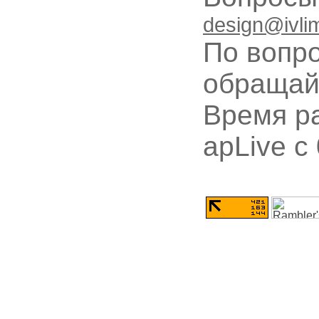
design@ivli
По вопр
обращай
Время ра
apLive c