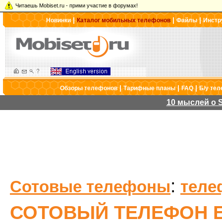
Читаешь Mobiset.ru - прими участие в форумах!
|
|
|
Новинки
Каталог мобильных телефонов
Файлы
Инстр
|
|
|
Обзоры телефонов
Тарифные планы
FAQ
Б/у те
10 мыслей о S
:
Сотовые телефоны
теле
СОТОВЫЙ ТЕЛЕФОН E-