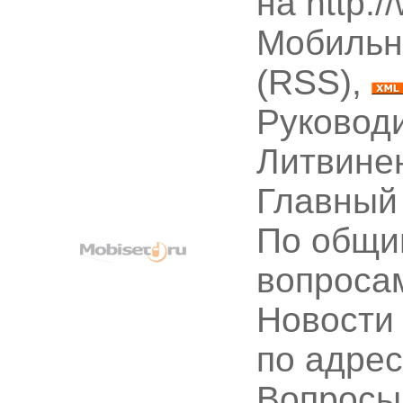
на http:
Мобильн
(RSS),
Руководи
Литвине
Главный
По общи
вопроса
Новости
по адре
Вопрос