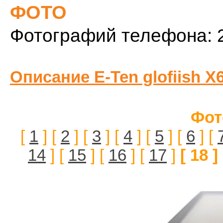
ФОТО
Фотографий телефона: 
Описание E-Ten glofiish X
Фот
[
1
] [
2
] [
3
] [
4
] [
5
] [
6
] [
14
] [
15
] [
16
] [
17
]
[ 18 ]