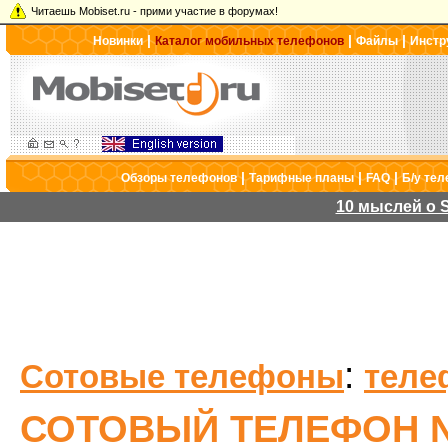
Читаешь Mobiset.ru - прими участие в форумах!
|
|
|
Новинки
Каталог мобильных телефонов
Файлы
Инстр
|
|
|
Обзоры телефонов
Тарифные планы
FAQ
Б/у те
10 мыслей о S
:
Сотовые телефоны
теле
СОТОВЫЙ ТЕЛЕФОН N