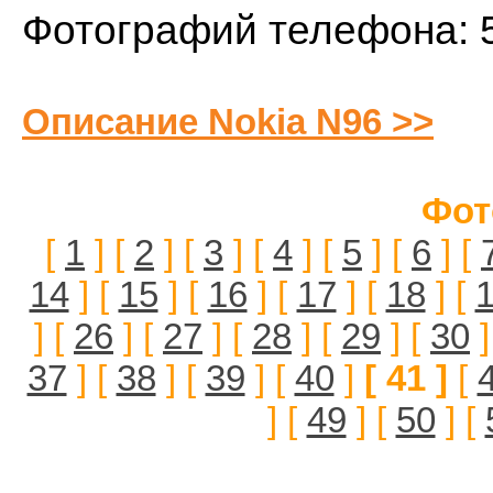
Фотографий телефона: 
Описание Nokia N96 >>
Фот
[
1
] [
2
] [
3
] [
4
] [
5
] [
6
] [
14
] [
15
] [
16
] [
17
] [
18
] [
] [
26
] [
27
] [
28
] [
29
] [
30
]
37
] [
38
] [
39
] [
40
]
[ 41 ]
[
] [
49
] [
50
] [