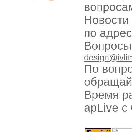
вопроса
Новости
по адре
Вопрос
design@ivli
По вопр
обращай
Время ра
apLive c