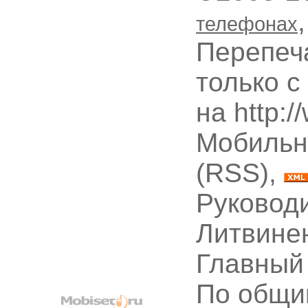
телефонах
Перепеч
только с
на http:
Мобильн
(RSS),
Руководи
Литвине
Главный
По общи