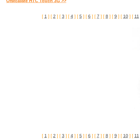
Описание HTC Touch 3G >>
[
1
] [
2
] [
3
] [
4
] [
5
] [
6
] [
7
] [
8
] [
9
] [
10
] [
11
[
1
] [
2
] [
3
] [
4
] [
5
] [
6
] [
7
] [
8
] [
9
] [
10
] [
11