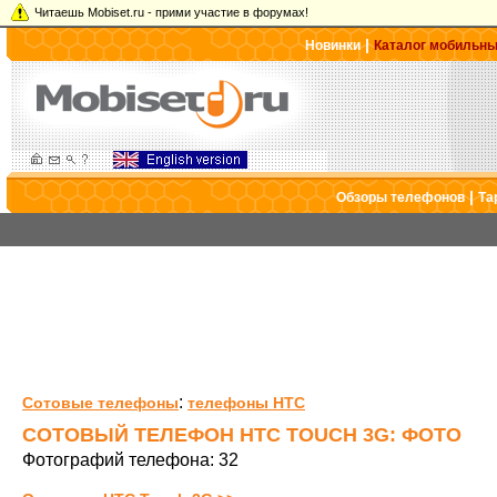
Читаешь Mobiset.ru - прими участие в форумах!
|
Новинки
Каталог мобильн
|
Обзоры телефонов
Та
:
Сотовые телефоны
телефоны HTC
СОТОВЫЙ ТЕЛЕФОН HTC TOUCH 3G: ФОТО
Фотографий телефона: 32