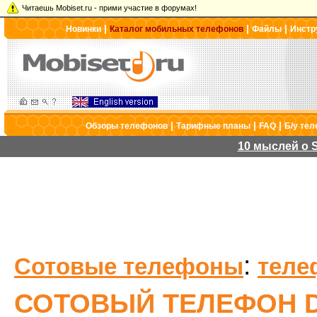
Читаешь Mobiset.ru - прими участие в форумах!
|
|
|
Новинки
Каталог мобильных телефонов
Файлы
Инстр
|
|
|
Обзоры телефонов
Тарифные планы
FAQ
Б/у те
10 мыслей о S
:
Сотовые телефоны
теле
СОТОВЫЙ ТЕЛЕФОН D