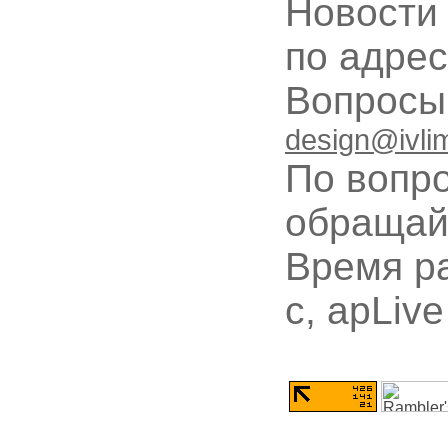
Новости
по адре
Вопрос
design@ivli
По вопр
обращай
Время ра
с, apLive