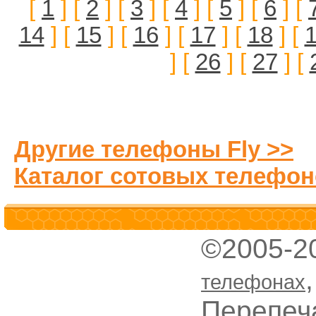
[
1
] [
2
] [
3
] [
4
] [
5
] [
6
] [
14
] [
15
] [
16
] [
17
] [
18
] [
] [
26
] [
27
] [
Другие телефоны Fly >>
Каталог сотовых телефон
©2005-2
телефонах
Перепеч