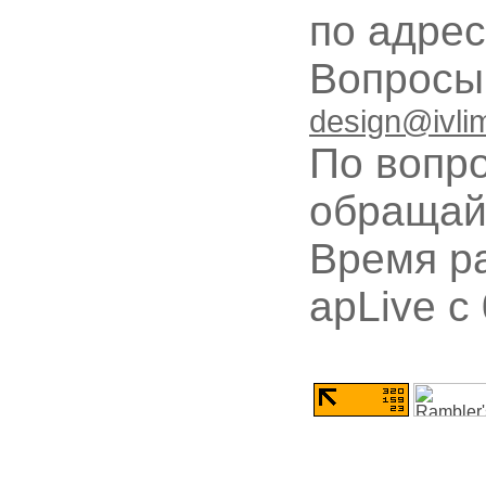
по адре
Вопрос
design@ivli
По вопр
обращай
Время ра
apLive c