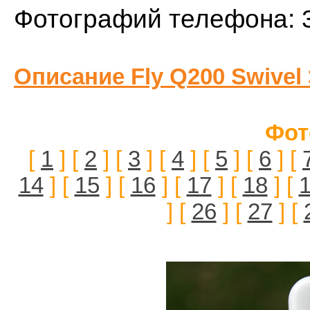
Фотографий телефона: 
Описание Fly Q200 Swivel
Фот
[
1
] [
2
] [
3
] [
4
] [
5
] [
6
] [
14
] [
15
] [
16
] [
17
] [
18
] [
] [
26
] [
27
] [