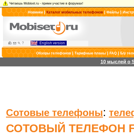
Читаешь Mobiset.ru - прими участие в форумах!
|
|
|
Новинки
Каталог мобильных телефонов
Файлы
Инстр
|
|
|
Обзоры телефонов
Тарифные планы
FAQ
Б/у те
10 мыслей о S
:
Сотовые телефоны
теле
СОТОВЫЙ ТЕЛЕФОН FL