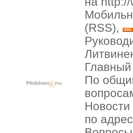
на http:
Мобильн
(RSS),
Руководи
Литвине
Главный
По общи
вопроса
Новости
по адре
Вопрос