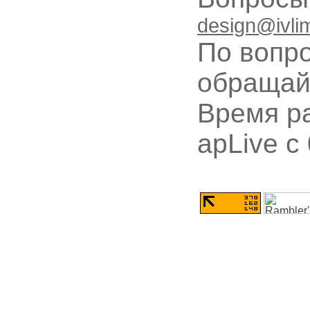
design@ivli
По вопр
обращай
Время ра
apLive c