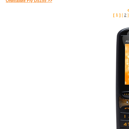
Описание Fly DS155 >>
[ 1 ]
[
2
]