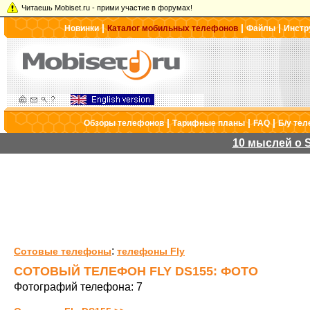
Читаешь Mobiset.ru - прими участие в форумах!
|
|
|
Новинки
Каталог мобильных телефонов
Файлы
Инстр
|
|
|
Обзоры телефонов
Тарифные планы
FAQ
Б/у те
10 мыслей о S
:
Сотовые телефоны
телефоны Fly
СОТОВЫЙ ТЕЛЕФОН FLY DS155: ФОТО
Фотографий телефона: 7