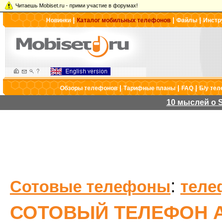
Читаешь Mobiset.ru - прими участие в форумах!
|
|
|
Новинки
Каталог мобильных телефонов
Файлы
Инстр
|
|
|
Обзоры телефонов
Тарифные планы
FAQ
Б/у те
10 мыслей о S
:
Сотовые телефоны
теле
СОТОВЫЙ ТЕЛЕФОН A