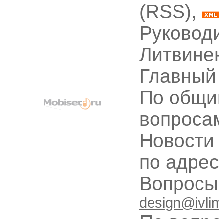
(RSS),
Руководи
Литвине
Главный
По общи
вопроса
Новости
по адре
Вопрос
design@ivli