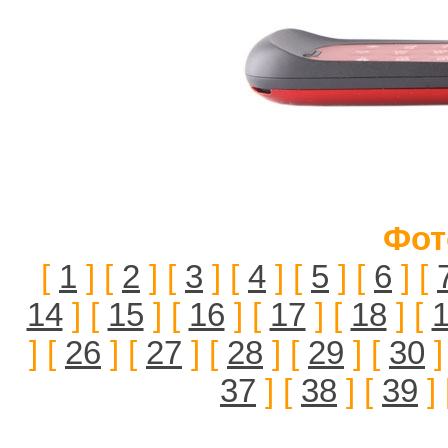
Фот
[
1
] [
2
] [
3
] [
4
] [
5
] [
6
] [
14
] [
15
] [
16
] [
17
] [
18
] [
] [
26
] [
27
] [
28
] [
29
] [
30
]
37
] [
38
] [
39
] 