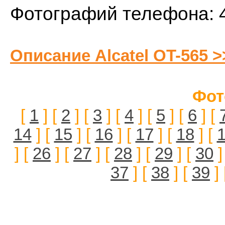
Фотографий телефона: 
Описание Alcatel OT-565 >
Фот
[
1
] [
2
] [
3
] [
4
] [
5
] [
6
] [
14
] [
15
] [
16
] [
17
] [
18
] [
] [
26
] [
27
] [
28
] [
29
] [
30
]
37
] [
38
] [
39
] 