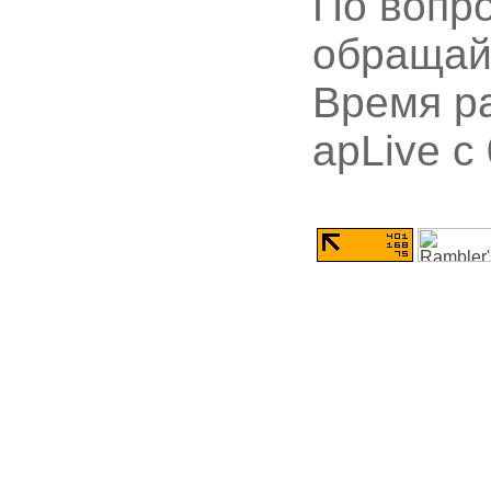
По вопр
обращай
Время ра
apLive c