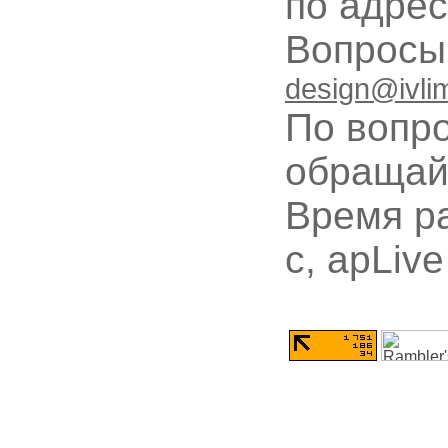
по адре
Вопрос
design@ivli
По вопр
обращай
Время ра
с, apLive