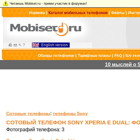
Читаешь Mobiset.ru - прими участие в форумах!
|
|
|
Новинки
Каталог мобильных телефонов
Файлы
Инстр
|
|
|
Обзоры телефонов
Тарифные планы
FAQ
Б/у те
10 мыслей о S
:
Сотовые телефоны
телефоны Sony
СОТОВЫЙ ТЕЛЕФОН SONY XPERIA E DUAL: Ф
Фотографий телефона: 3