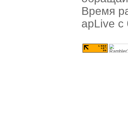
Время ра
apLive c