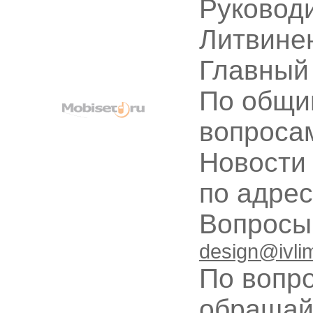
Руководи
Литвине
Главный
По общи
вопроса
Новости
по адре
Вопрос
design@ivli
По вопр
обращай