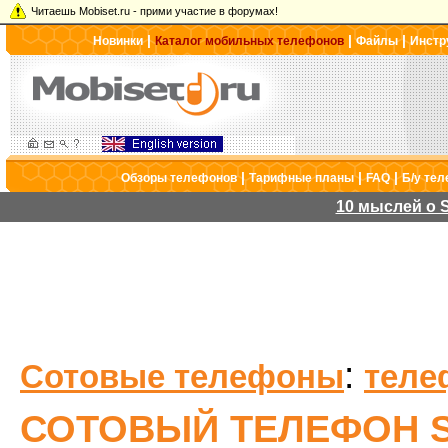
Читаешь Mobiset.ru - прими участие в форумах!
|
|
|
Новинки
Каталог мобильных телефонов
Файлы
Инстр
|
|
|
Обзоры телефонов
Тарифные планы
FAQ
Б/у те
10 мыслей о S
:
Сотовые телефоны
теле
СОТОВЫЙ ТЕЛЕФОН S