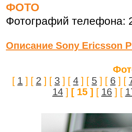
ФОТО
Фотографий телефона: 
Описание Sony Ericsson P
Фот
[
1
] [
2
] [
3
] [
4
] [
5
] [
6
] [
14
]
[ 15 ]
[
16
] [
1