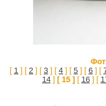
Фот
[
1
] [
2
] [
3
] [
4
] [
5
] [
6
] [
14
]
[ 15 ]
[
16
] [
1