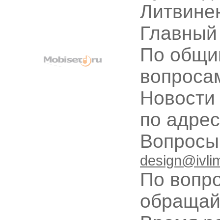
Литвине
Главный
По общи
вопроса
Новости
по адре
Вопрос
design@ivli
По вопр
обращай