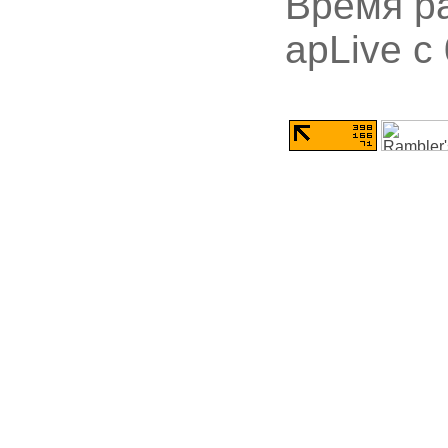
Время ра
apLive c