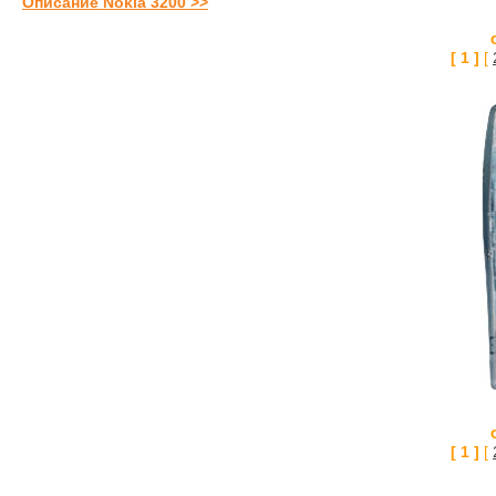
Описание Nokia 3200 >>
[ 1 ]
[
[ 1 ]
[