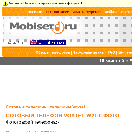
Читаешь Mobiset.ru - прими участие в форумах!
|
|
|
Новинки
Каталог мобильных телефонов
Файлы
Инстр
|
|
|
Обзоры телефонов
Тарифные планы
FAQ
Б/у те
10 мыслей о S
:
Сотовые телефоны
телефоны Voxtel
СОТОВЫЙ ТЕЛЕФОН VOXTEL W210: ФОТО
Фотографий телефона: 4