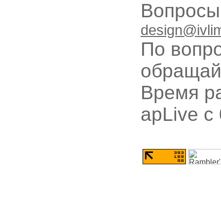
Вопрос
design@ivli
По вопр
обращай
Время ра
apLive c