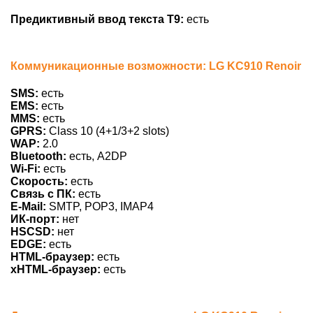
Предиктивный ввод текста Т9:
есть
Коммуникационные возможности: LG KC910 Renoir
SMS:
есть
EMS:
есть
MMS:
есть
GPRS:
Class 10 (4+1/3+2 slots)
WAP:
2.0
Bluetooth:
есть, A2DP
Wi-Fi:
есть
Скорость:
есть
Связь с ПК:
есть
E-Mail:
SMTP, POP3, IMAP4
ИК-порт:
нет
HSCSD:
нет
EDGE:
есть
HTML-браузер:
есть
xHTML-браузер:
есть