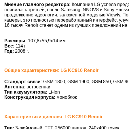
Мнение главного редактора:
Компания LG успела предст
появилась третьей, после Samsung INNOV8 и Sony Ericsso
продолжение идеологии, заложенной моделью Viewty. По
камеры, это полностью переработанный интерфейс, улучш
16 тысяч Renoir станет одним из лучших предложений на 
Размеры:
107,8x55,9x14 мм
Вес:
114 г.
Год:
2008 г.
Общие характеристики: LG KC910 Renoir
Стандарт связи:
GSM 1800, GSM 1900, GSM 850, GSM 9
Антенна:
встроенная
Тип аккумулятора:
Li-Ion
Конструкция корпуса:
моноблок
Характеристики дисплея: LG KC910 Renoir
Тип:
3-дюймовый, TFT, 256000 цветов, 240х400 точек