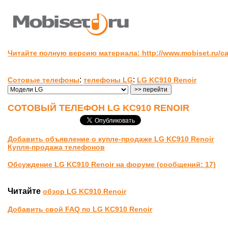
Читайте полную версию материала: http://www.mobiset.ru/ca
:
:
Сотовые телефоны
телефоны LG
LG KC910 Renoir
СОТОВЫЙ ТЕЛЕФОН LG KC910 RENOIR
Добавить объявление о купле-продаже LG KC910 Renoir
Купля-продажа телефонов
Обсуждение LG KC910 Renoir на форуме (сообщений: 17)
Читайте
обзор LG KC910 Renoir
Добавить свой FAQ по LG KC910 Renoir