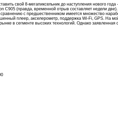
авить свой 8-мегапиксельник до наступления нового года 
n C905 (правда, временной отрыв составляет недели две). 
 сравнению с предшественником имеется множество нараб
енный плеер, акселерометр, поддержка Wi-Fi, GPS. На мой
рынке в сегменте высоких технологий. Однако заявленная с
00