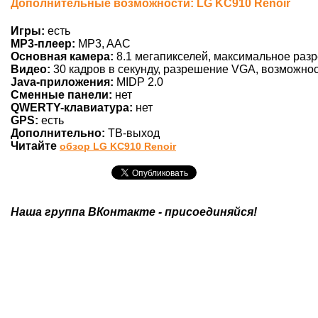
Дополнительные возможности: LG KC910 Renoir
Игры:
есть
MP3-плеер:
MP3, AAC
Основная камера:
8.1 мегапикселей, максимальное разр
Видео:
30 кадров в секунду, разрешение VGA, возможнос
Java-приложения:
MIDP 2.0
Сменные панели:
нет
QWERTY-клавиатура:
нет
GPS:
есть
Дополнительно:
ТВ-выход
Читайте
обзор LG KC910 Renoir
Наша группа ВКонтакте - присоединяйся!