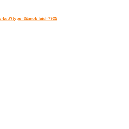
arket/?type=3&mobileid=7925