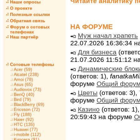
Читайте аналитику 
Наши опросы
О проекте
Полезные ссылки
Обратная связь
НА ФОРУМЕ
Форум о сотовых
телефонах
Муж начал храпеть
Наш партнёр
22.07.2026 16:36:34 
Для бизнеса
(ответо
21.07.2026 11:51:12 
Сотовые телефоны
Динамические блок
Acer (59)
Alcatel (238)
(ответов: 1),
fanatkaMi
Amoi (78)
форуме
Общий фору
Asus (65)
Audiovox (73)
Цветы
(ответов: 3),
BenQ (40)
форуме
Общий фору
Bird (79)
BlackBerry (69)
Казино
(ответов: 1)
Ericsson (72)
Fly (188)
20:59:43 на форуме
О
Haier (92)
HTC (135)
Huawei (77)
i-mobile (112)
Kyocera (91)