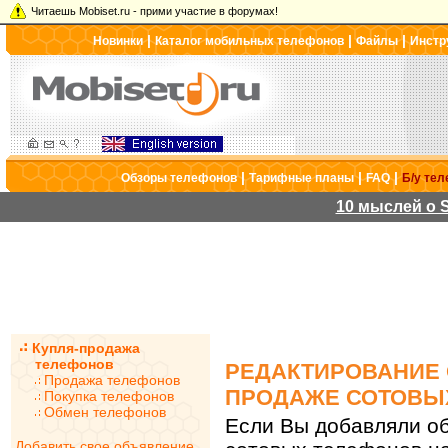
Читаешь Mobiset.ru - прими участие в форумах!
|
|
|
Новинки
Каталог мобильных телефонов
Файлы
Инстр
|
|
|
Обзоры телефонов
Тарифные планы
FAQ
Б/у те
10 мыслей о S
Купля-продажа
телефонов
РЕДАКТИРОВАНИЕ 
Продажа телефонов
ПРОДАЖЕ СОТОВЫ
Покупка телефонов
Обмен телефонов
Если Вы добавляли об
Добавить свое объявление