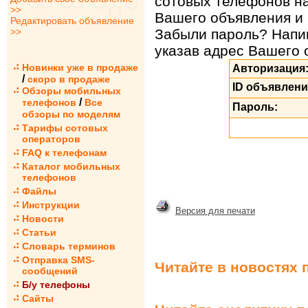
сотовых телефонов на
>>
Вашего объявления и 
Редактировать объявление
>>
Забыли пароль? Нап
указав адрес Вашего 
Новинки уже в продаже
Авторизация
/
скоро в продаже
ID объявлени
Обзоры мобильных
/
телефонов
Все
Пароль:
обзоры по моделям
Тарифы сотовых
операторов
FAQ к телефонам
Каталог мобильных
телефонов
Файлы
Инструкции
Версия для печати
Новости
Статьи
Словарь терминов
Отправка SMS-
Читайте в новостях 
сообщений
Б/у телефоны
Сайты