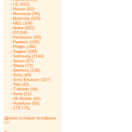
LG (653)
Maxon (62)
Micromax (45)
Motorola (593)
NEC (105)
Nokia (601)
O2 (54)
Panasonic (69)
Pantech (109)
Philips (190)
Sagem (188)
Samsung (1144)
Sanyo (57)
Sharp (73)
Siemens (138)
Sony (48)
Sony Ericsson (227)
Telit (43)
T-Mobile (48)
Vertu (51)
VK Mobile (65)
Vodafone (55)
ZTE (76)
Другие сотовые телефоны
>>