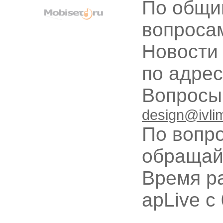
По общи
вопроса
Новости
по адре
Вопрос
design@ivli
По вопр
обращай
Время ра
apLive c