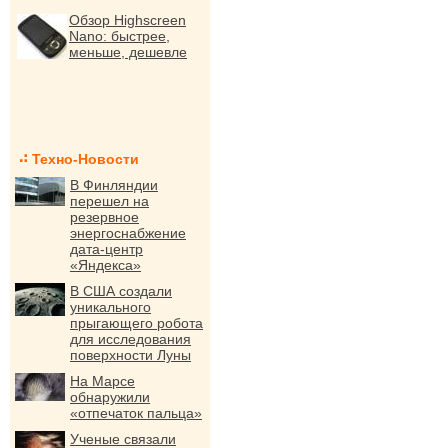
Обзор Highscreen
Nano: быстрее,
меньше, дешевле
Техно-Новости
В Финляндии
перешел на
резервное
энергоснабжение
дата-центр
«Яндекса»
В США создали
уникального
прыгающего робота
для исследования
поверхности Луны
На Марсе
обнаружили
«отпечаток пальца»
Ученые связали