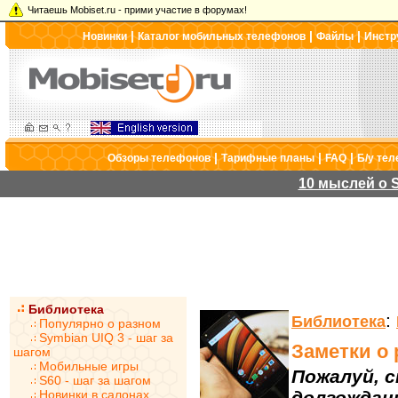
Читаешь Mobiset.ru - прими участие в форумах!
|
|
|
Новинки
Каталог мобильных телефонов
Файлы
Инстр
|
|
|
Обзоры телефонов
Тарифные планы
FAQ
Б/у те
10 мыслей о S
Библиотека
:
Библиотека
Популярно о разном
Symbian UIQ 3 - шаг за
Заметки о 
шагом
Мобильные игры
Пожалуй, 
S60 - шаг за шагом
Новинки в салонах
долгождан