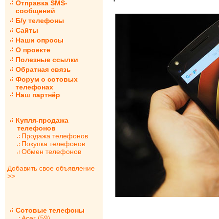
Отправка SMS-
сообщений
Б/у телефоны
Сайты
Наши опросы
О проекте
Полезные ссылки
Обратная связь
Форум о сотовых
телефонах
Наш партнёр
Купля-продажа
телефонов
Продажа телефонов
Покупка телефонов
Обмен телефонов
Добавить свое объявление
>>
Сотовые телефоны
Acer (59)