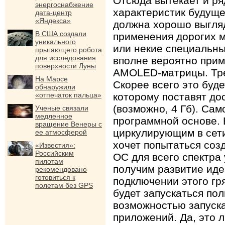
Отсюда вытекает и ря
энергоснабжение
характеристик будуще
дата-центр
«Яндекса»
должна хорошо выгляд
В США создали
применения дорогих м
уникального
или некие специальны
прыгающего робота
для исследования
вполне вероятно при
поверхности Луны
AMOLED-матрицы. Тре
На Марсе
Скорее всего это буд
обнаружили
«отпечаток пальца»
которому поставят до
(возможно, 4 Гб). Са
Ученые связали
медленное
программной основе. 
вращение Венеры с
циркулирующим в сети 
ее атмосферой
хочет попытаться соз
«Известия»:
Российским
ОС для всего спектра 
пилотам
получим развитие иде
рекомендовано
готовиться к
подключении этого гр
полетам без GPS
будет запускаться по
возможностью запуск
приложений. Да, это 