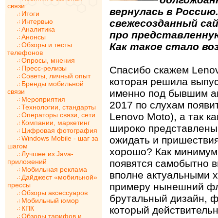
связи
вернулась в Россию
Итоги
Интервью
свежесозданный са
Аналитика
про представленну
Анонсы
Обзоры и тесты
Как такое стало в
телефонов
Опросы, мнения
Пресс-релизы
Спасибо скажем Leno
Советы, личный опыт
которая решила выпу
Бренды мобильной
связи
именно под бывшим а
Мероприятия
2017 по слухам появи
Технологии, стандарты
Операторы связи, сети
Lenovo Moto), а так к
Компании, маркетинг
широко представлены 
Цифровая фотография
Windows Mobile - шаг за
ожидать и пришествия
шагом
хорошо? Как минимум 
Лучшее из Java-
приложений
появятся самобытно 
Мобильная реклама
вполне актуальными х
Дайджест «мобильной»
прессы
примеру нынешний фл
Обзоры аксессуаров
брутальный дизайн, 
Мобильный юмор
КПК
который действительн
Обзоры тарифов и