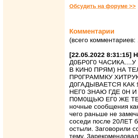
Обсудить на форуме >>
Комментарии
(всего комментариев: 
[22.05.2022 8:31:15] 
Д0БР0Г0 ЧАСИКА....
В КИН0 ПРЯМ) НА Т
ПР0ГРАММКУ ХИТРУ
Д0ГАДЫВАЕТСЯ КАК 
НЕГ0 ЗНАЮ ГДЕ 0Н И
П0М0ЩЬЮ ЕГ0 ЖЕ ТЕЛ
ночные сообщения ка
чего раньше не замеч
соседи после 20ЛЕТ 
остыли. 3аговорили с
тему. 3арекомендовал