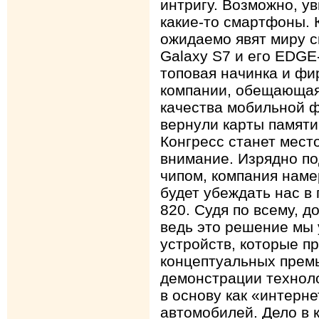
интригу. Возможно, у
какие-то смартфоны.
ожидаемо явят миру с
Galaxy S7 и его EDGE
топовая начинка и фи
компании, обещающая
качества мобильной ф
вернули карты памяти
Конгресс станет мес
внимание. Изрядно п
чипом, компания наме
будет убеждать нас 
820. Судя по всему, д
ведь это решение мы
устройств, которые п
концептуальных прем
демонстрации техноло
в основу как «интерн
автомобилей. Дело в 