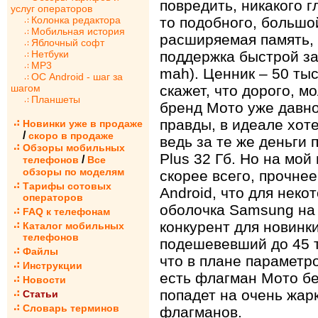
повредить, никакого г
услуг операторов
Колонка редактора
то подобного, большо
Мобильная история
расширяемая память,
Яблочный софт
Нетбуки
поддержка быстрой за
MP3
mah). Ценник – 50 тыс
ОС Android - шаг за
шагом
скажет, что дорого, м
Планшеты
бренд Мото уже давно
правды, в идеале хот
Новинки уже в продаже
/
скоро в продаже
ведь за те же деньги 
Обзоры мобильных
Plus 32 Гб. Но на мой
/
телефонов
Все
обзоры по моделям
скорее всего, прочнее
Тарифы сотовых
Android, что для нек
операторов
оболочка Samsung на
FAQ к телефонам
конкурент для новинки
Каталог мобильных
телефонов
подешевевший до 45 т
Файлы
что в плане параметр
Инструкции
есть флагман Мото бе
Новости
попадет на очень жар
Статьи
Словарь терминов
флагманов.