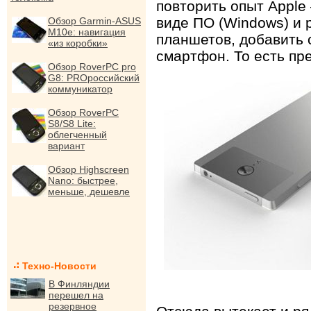
повторить опыт Apple
виде ПО (Windows) и 
Обзор Garmin-ASUS
M10e: навигация
планшетов, добавить 
«из коробки»
смартфон. То есть пр
Обзор RoverPC pro
G8: PROроссийский
коммуникатор
Обзор RoverPC
S8/S8 Lite:
облегченный
вариант
Обзор Highscreen
Nano: быстрее,
меньше, дешевле
Техно-Новости
В Финляндии
перешел на
резервное