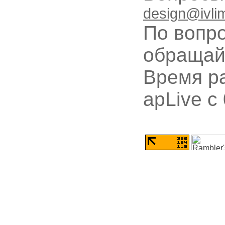
design@ivli
По вопр
обращай
Время ра
apLive c