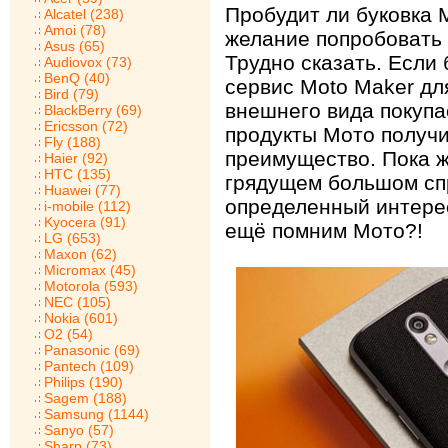
Пробудит ли буковка М
Alcatel (238)
Amoi (78)
желание попробовать
Asus (65)
Трудно сказать. Если
Audiovox (73)
BenQ (40)
сервис Moto Maker дл
Bird (79)
внешнего вида покупае
BlackBerry (69)
Ericsson (72)
продукты Мото получ
Fly (188)
преимущество. Пока ж
Haier (92)
HTC (135)
грядущем большом спр
Huawei (77)
определенный интерес
i-mobile (112)
Kyocera (91)
ещё помним Мото?!
LG (653)
Maxon (62)
Micromax (45)
Motorola (593)
NEC (105)
Nokia (601)
O2 (54)
Panasonic (69)
Pantech (109)
Philips (190)
Sagem (188)
Samsung (1144)
Sanyo (57)
Sharp (73)