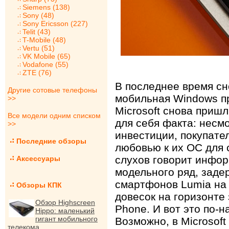
Siemens (138)
Sony (48)
Sony Ericsson (227)
Telit (43)
T-Mobile (48)
Vertu (51)
VK Mobile (65)
Vodafone (55)
ZTE (76)
В последнее время сн
Другие сотовые телефоны
мобильная Windows пр
>>
Microsoft снова приш
Все модели одним списком
для себя факта: несм
>>
инвестиции, покупател
Последние обзоры
любовью к их ОС для 
слухов говорит инфо
Аксессуары
модельного ряд, зад
смартфонов Lumia на 
Обзоры КПК
довесок на горизонте
Обзор Highscreen
Phone. И вот это по-
Hippo: маленький
гигант мобильного
Возможно, в Microsof
телекома