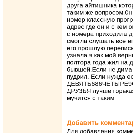
друга айтишника котор
таким же вопросом.0н
номер классную прогр
адрес где он и с кем 
с номера приходила д
смогла слушать все ег
его прошлую переписк
узнала я как мой верн
полтора года жил на 
бывшей.Если не дима 
пудрил. Если нужда е
ДЕВЯТЬ686ЧЕТЫРЕ9О2
ДРУ3ЬЯ лучше горька
мучится с таким
Добавить коммента
Для добавления комме