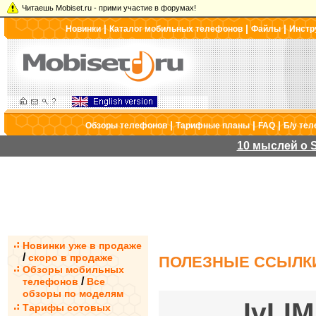
Читаешь Mobiset.ru - прими участие в форумах!
|
|
|
Новинки
Каталог мобильных телефонов
Файлы
Инстр
|
|
|
Обзоры телефонов
Тарифные планы
FAQ
Б/у те
10 мыслей о S
Новинки уже в продаже
/
скоро в продаже
ПОЛЕЗНЫЕ ССЫЛК
Обзоры мобильных
/
телефонов
Все
обзоры по моделям
IvLIM
Тарифы сотовых