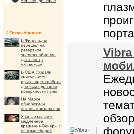
меньше, дешевле
плаз
проиг
порта
Техно-Новости
В Финляндии
перешел на
Vibra
резервное
энергоснабжение
дата-центр
моби
«Яндекса»
В США создали
Ежед
уникального
прыгающего робота
для исследования
новос
поверхности Луны
На Марсе
темат
обнаружили
«отпечаток пальца»
обзо
Ученые связали
медленное
вращение Венеры с
форум
ее атмосферой