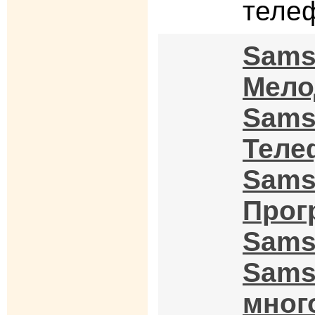
теле
Sams
Мело
Sams
Теле
Sams
Прог
Sams
Sams
мног