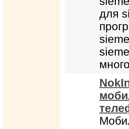
sieme
для s
прог
sieme
sieme
много
NokIn
моби
теле
Моби