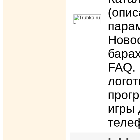
(опис
парам
Новос
барах
FAQ.
логот
прогр
игры
теле