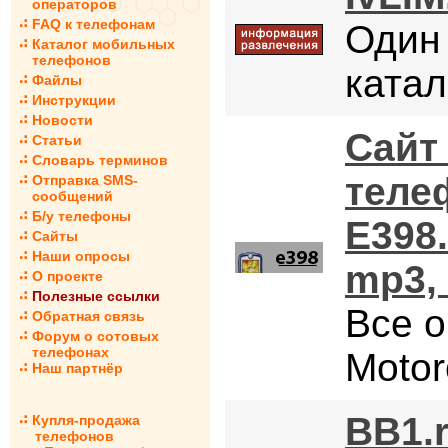
операторов
FAQ к телефонам
Один
Каталог мобильных
телефонов
катал
Файлы
Инструкции
Новости
Сайт
Статьи
Словарь терминов
теле
Отправка SMS-
сообщений
Б/у телефоны
E398
Сайты
Наши опросы
mp3,
О проекте
Полезные ссылки
Все 
Обратная связь
Форум о сотовых
телефонах
Motor
Наш партнёр
BB1.r
Купля-продажа
телефонов