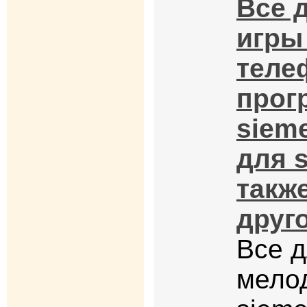
Все 
игры
теле
прог
siem
для s
такж
друго
Все д
мело