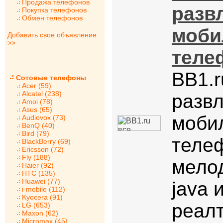
Продажа телефонов
разв
Покупка телефонов
Обмен телефонов
моби
Добавить свое объявление
>>
теле
BB1.r
Сотовые телефоны
Acer (59)
Alcatel (238)
разв
Amoi (78)
Asus (65)
моби
Audiovox (73)
BenQ (40)
Bird (79)
телеф
BlackBerry (69)
Ericsson (72)
Fly (188)
мелод
Haier (92)
HTC (135)
Huawei (77)
java 
i-mobile (112)
Kyocera (91)
реал
LG (653)
Maxon (62)
Micromax (45)