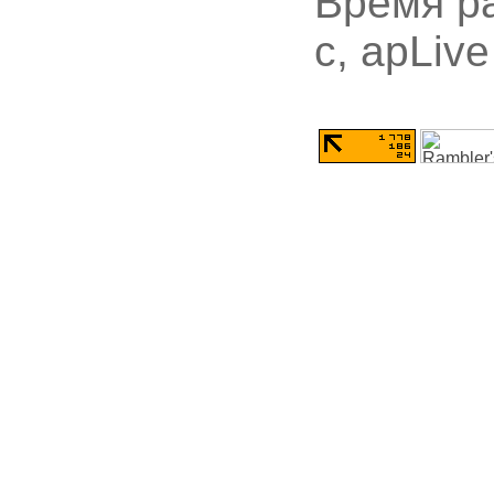
Время ра
с, apLive