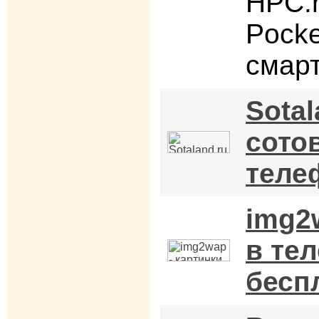
HPC.r
Pocke
смар
Sotal
сото
теле
img2
в те
бесп