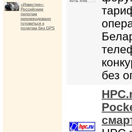
«Известия»:
тари
Российским
пилотам
рекомендовано
опер
готовиться к
полетам без GPS
Белар
теле
конку
без о
HPC.r
Pocke
смар