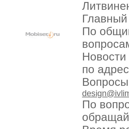
Литвине
Главный
По общи
вопроса
Новости
по адре
Вопрос
design@ivli
По вопр
обращай