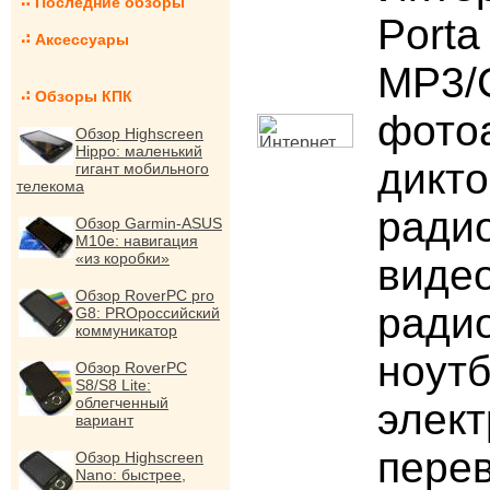
Последние обзоры
Porta
Аксессуары
MP3/
Обзоры КПК
фото
Обзор Highscreen
Hippo: маленький
дикт
гигант мобильного
телекома
ради
Обзор Garmin-ASUS
M10e: навигация
«из коробки»
виде
Обзор RoverPC pro
ради
G8: PROроссийский
коммуникатор
ноутб
Обзор RoverPC
S8/S8 Lite:
облегченный
элек
вариант
перев
Обзор Highscreen
Nano: быстрее,