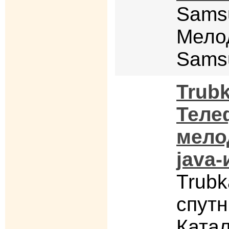
Samsu
Мело
Sams
Trubk
Теле
мело
java
Trubk
спутн
Ката