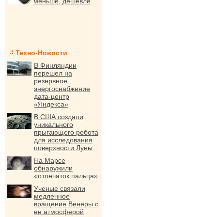
меньше, дешевле
Техно-Новости
В Финляндии
перешел на
резервное
энергоснабжение
дата-центр
«Яндекса»
В США создали
уникального
прыгающего робота
для исследования
поверхности Луны
На Марсе
обнаружили
«отпечаток пальца»
Ученые связали
медленное
вращение Венеры с
ее атмосферой