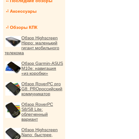
Последние обзоры
Аксессуары
Обзоры КПК
Обзор Highscreen
Hippo: маленький
гигант мобильного
телекома
Обзор Garmin-ASUS
M10e: навигация
«из коробки»
Обзор RoverPC pro
G8: PROроссийский
коммуникатор
Обзор RoverPC
S8/S8 Lite:
облегченный
вариант
Обзор Highscreen
Nano: быстрее,