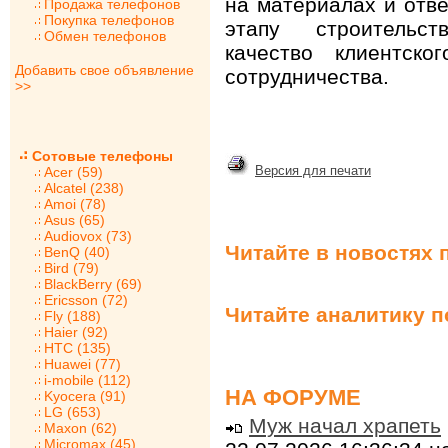
на материалах и отве
Продажа телефонов
Покупка телефонов
этапу строительст
Обмен телефонов
качество клиентск
Добавить свое объявление
сотрудничества.
>>
Сотовые телефоны
Версия для печати
Acer (59)
Alcatel (238)
Amoi (78)
Asus (65)
Audiovox (73)
Читайте в новостях 
BenQ (40)
Bird (79)
BlackBerry (69)
Ericsson (72)
Читайте аналитику 
Fly (188)
Haier (92)
HTC (135)
Huawei (77)
i-mobile (112)
НА ФОРУМЕ
Kyocera (91)
LG (653)
Муж начал храпеть
Maxon (62)
Micromax (45)