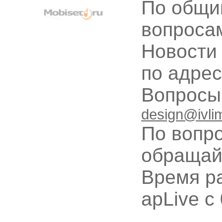
По общи
вопроса
Новости
по адре
Вопрос
design@ivli
По вопр
обращай
Время ра
apLive c