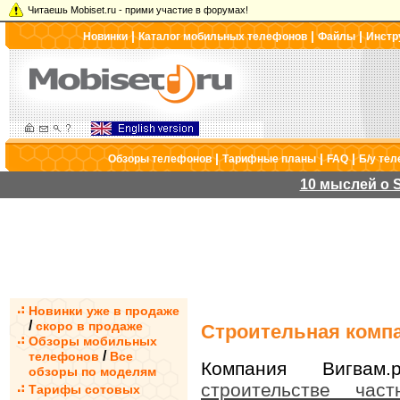
Читаешь Mobiset.ru - прими участие в форумах!
|
|
|
Новинки
Каталог мобильных телефонов
Файлы
Инстр
|
|
|
Обзоры телефонов
Тарифные планы
FAQ
Б/у те
10 мыслей о S
Новинки уже в продаже
/
скоро в продаже
Строительная комп
Обзоры мобильных
/
телефонов
Все
Компания Вигвам.
обзоры по моделям
строительстве ча
Тарифы сотовых