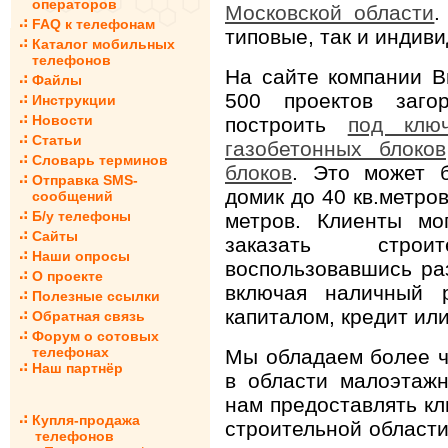
операторов
Московской области
.
FAQ к телефонам
типовые, так и индив
Каталог мобильных
телефонов
На сайте компании В
Файлы
500 проектов заг
Инструкции
Новости
построить
под клю
Статьи
газобетонных блоков
Словарь терминов
блоков
. Это может 
Отправка SMS-
домик до 40 кв.метров
сообщений
Б/у телефоны
метров. Клиенты мо
Сайты
заказать стро
Наши опросы
воспользовавшись ра
О проекте
включая наличный р
Полезные ссылки
капиталом, кредит или
Обратная связь
Форум о сотовых
телефонах
Мы обладаем более ч
Наш партнёр
в области малоэтажн
нам предоставлять к
Купля-продажа
строительной области
телефонов