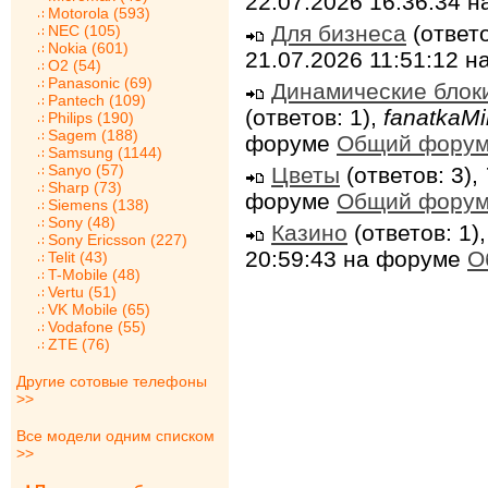
22.07.2026 16:36:34 
Motorola (593)
Для бизнеса
(ответо
NEC (105)
Nokia (601)
21.07.2026 11:51:12 
O2 (54)
Panasonic (69)
Динамические блок
Pantech (109)
(ответов: 1),
fanatkaMi
Philips (190)
Sagem (188)
форуме
Общий фору
Samsung (1144)
Sanyo (57)
Цветы
(ответов: 3),
Sharp (73)
форуме
Общий фору
Siemens (138)
Sony (48)
Казино
(ответов: 1)
Sony Ericsson (227)
20:59:43 на форуме
О
Telit (43)
T-Mobile (48)
Vertu (51)
VK Mobile (65)
Vodafone (55)
ZTE (76)
Другие сотовые телефоны
>>
Все модели одним списком
>>