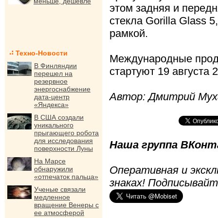
меньше, дешевле
этом задняя и передн
стекла Gorilla Glass
рамкой.
Техно-Новости
Международные прод
В Финляндии
стартуют 19 августа 2
перешел на
резервное
энергоснабжение
Автор: Дмитрий Мух
дата-центр
«Яндекса»
В США создали
уникального
прыгающего робота
для исследования
Наша группа ВКонта
поверхности Луны
На Марсе
Оперативная и экскл
обнаружили
«отпечаток пальца»
знаках! Подписывайт
Ученые связали
медленное
вращение Венеры с
ее атмосферой