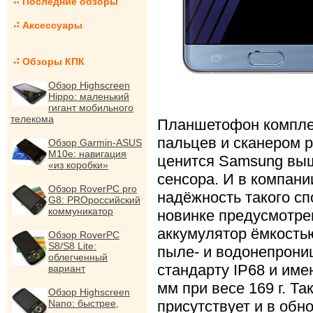
Последние обзоры
Аксессуары
Обзоры КПК
Обзор Highscreen
Hippo: маленький
гигант мобильного
телекома
Планшетофон комплек
пальцев и сканером р
Обзор Garmin-ASUS
M10e: навигация
ценится Samsung выш
«из коробки»
сенсора. И в компан
Обзор RoverPC pro
надёжность такого с
G8: PROроссийский
коммуникатор
новинке предусмотре
аккумулятор ёмкость
Обзор RoverPC
S8/S8 Lite:
пыле- и водонепрони
облегченный
стандарту IP68 и име
вариант
мм при весе 169 г. Т
Обзор Highscreen
Nano: быстрее,
присутствует и в обн