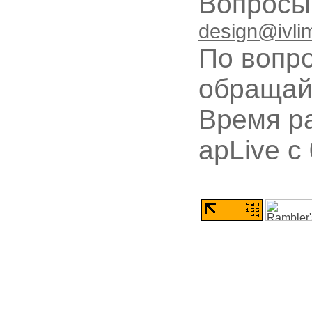
Вопрос
design@ivli
По вопр
обращай
Время ра
apLive c