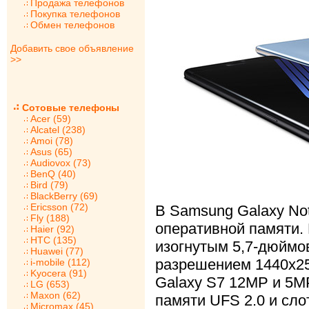
Продажа телефонов
Покупка телефонов
Обмен телефонов
Добавить свое объявление
>>
Сотовые телефоны
Acer (59)
Alcatel (238)
Amoi (78)
Asus (65)
Audiovox (73)
BenQ (40)
Bird (79)
BlackBerry (69)
Ericsson (72)
В Samsung Galaxy Not
Fly (188)
оперативной памяти
Haier (92)
HTC (135)
изогнутым 5,7-дюйм
Huawei (77)
разрешением 1440х25
i-mobile (112)
Kyocera (91)
Galaxy S7 12МР и 5М
LG (653)
Maxon (62)
памяти UFS 2.0 и сло
Micromax (45)