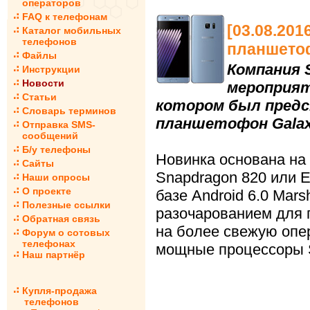
операторов
FAQ к телефонам
[03.08.20
Каталог мобильных
телефонов
планшетоф
Файлы
Компания 
Инструкции
Новости
мероприяти
Статьи
котором был предс
Словарь терминов
планшетофон Galaxy
Отправка SMS-
сообщений
Б/у телефоны
Новинка основана на
Сайты
Snapdragon 820 или E
Наши опросы
О проекте
базе Android 6.0 Mar
Полезные ссылки
разочарованием для 
Обратная связь
на более свежую опе
Форум о сотовых
телефонах
мощные процессоры S
Наш партнёр
Купля-продажа
телефонов