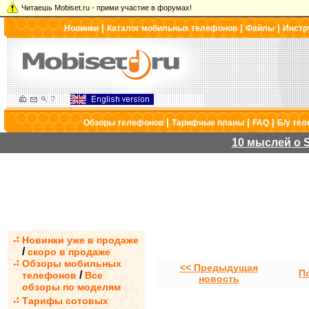
Читаешь Mobiset.ru - прими участие в форумах!
|
|
|
Новинки
Каталог мобильных телефонов
Файлы
Инстр
|
|
|
Обзоры телефонов
Тарифные планы
FAQ
Б/у те
10 мыслей о S
Новинки уже в продаже
/
скоро в продаже
Обзоры мобильных
<< Предыдущая
П
/
телефонов
Все
новость
обзоры по моделям
Тарифы сотовых