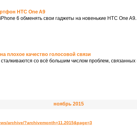
мартфон HTC One A9
Phone 6 обменять свои гаджеты на новенькие HTC One A9.
 на плохое качество голосовой связи
 сталкиваются со всё большим числом проблем, связанных
ноябрь 2015
ews/archive/?archivemonth=11.2015&page=3