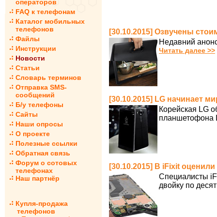
операторов
FAQ к телефонам
Каталог мобильных
телефонов
[30.10.2015] Озвучены стои
Файлы
Недавний анонс
Инструкции
Читать далее >>
Новости
Статьи
Словарь терминов
Отправка SMS-
сообщений
[30.10.2015] LG начинает 
Б/у телефоны
Корейская LG о
Сайты
планшетофона 
Наши опросы
О проекте
Полезные ссылки
Обратная связь
Форум о сотовых
[30.10.2015] В iFixit оцен
телефонах
Специалисты iF
Наш партнёр
двойку по деся
Купля-продажа
телефонов