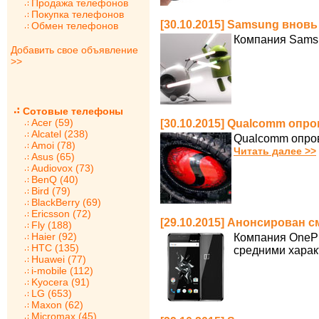
Продажа телефонов
Покупка телефонов
[30.10.2015] Samsung вно
Обмен телефонов
Компания Samsu
Добавить свое объявление
>>
Сотовые телефоны
Acer (59)
[30.10.2015] Qualcomm опро
Alcatel (238)
Qualcomm опров
Amoi (78)
Читать далее >>
Asus (65)
Audiovox (73)
BenQ (40)
Bird (79)
BlackBerry (69)
Ericsson (72)
[29.10.2015] Анонсирован 
Fly (188)
Haier (92)
Компания OnePl
HTC (135)
средними харак
Huawei (77)
i-mobile (112)
Kyocera (91)
LG (653)
Maxon (62)
Micromax (45)