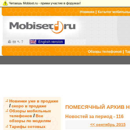
Читаешь Mobiset.ru - прими участие в форумах!
|
Новинки
Каталог мобильн
|
Обзоры телефонов
Та
Новинки уже в продаже
/
скоро в продаже
ПОМЕСЯЧНЫЙ АРХИВ Н
Обзоры мобильных
/
телефонов
Все
Новостей за период - 116
обзоры по моделям
<< сентябрь 2015
Тарифы сотовых