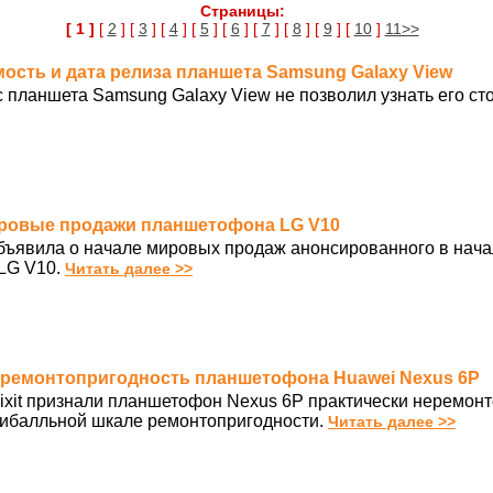
Страницы:
[ 1 ]
[
2
] [
3
] [
4
] [
5
] [
6
] [
7
] [
8
] [
9
] [
10
]
11>>
мость и дата релиза планшета Samsung Galaxy View
 планшета Samsung Galaxy View не позволил узнать его сто
мировые продажи планшетофона LG V10
бъявила о начале мировых продаж анонсированного в нача
LG V10.
Читать далее >>
или ремонтопригодность планшетофона Huawei Nexus 6P
ixit признали планшетофон Nexus 6P практически неремон
тибалльной шкале ремонтопригодности.
Читать далее >>