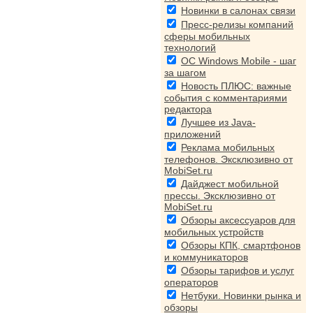
Новинки в салонах связи
Пресс-релизы компаний
сферы мобильных
технологий
ОС Windows Mobile - шаг
за шагом
Новость ПЛЮС: важные
события с комментариями
редактора
Лучшее из Java-
приложений
Реклама мобильных
телефонов. Эксклюзивно от
MobiSet.ru
Дайджест мобильной
прессы. Эксклюзивно от
MobiSet.ru
Обзоры аксессуаров для
мобильных устройств
Обзоры КПК, смартфонов
и коммуникаторов
Обзоры тарифов и услуг
операторов
Нетбуки. Новинки рынка и
обзоры