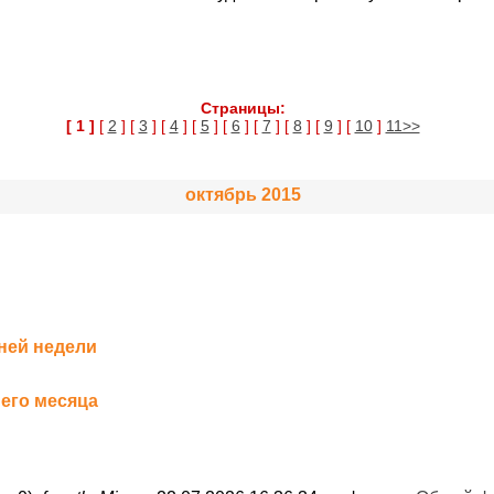
Страницы:
[ 1 ]
[
2
] [
3
] [
4
] [
5
] [
6
] [
7
] [
8
] [
9
] [
10
]
11>>
октябрь 2015
ней недели
его месяца