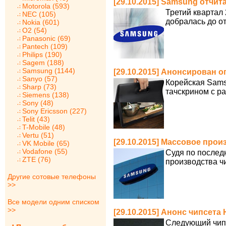
[29.10.2015] Samsung отчит
Motorola (593)
Третий квартал
NEC (105)
добралась до о
Nokia (601)
O2 (54)
Panasonic (69)
Pantech (109)
Philips (190)
Sagem (188)
Samsung (1144)
[29.10.2015] Анонсирован 
Sanyo (57)
Корейская Sams
Sharp (73)
тачскрином с р
Siemens (138)
Sony (48)
Sony Ericsson (227)
Telit (43)
T-Mobile (48)
Vertu (51)
[29.10.2015] Массовое прои
VK Mobile (65)
Vodafone (55)
Судя по послед
ZTE (76)
производства ч
Другие сотовые телефоны
>>
Все модели одним списком
>>
[29.10.2015] Анонс чипсета 
Следующий чипс