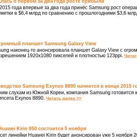
алась о первом за два года росте прибыли
 2015 года впервые за два года принёс Samsung рост опер
тметки в $6,4 млрд по сравнению с прошлогодними $3,6 млр
огромный планшет Samsung Galaxy View
ung наконец-то анонсировала планшет Galaxy View с огр
азрешением 1920х1080 пикселей и плотностью 123ppi.
Читат
зводство Samsung Exynos 8890 начнется в конце 2015 г
ним слухам из Южной Кореи, компания Samsung готовится к
ипсета Exynos 8890.
Читать далее >>
Huawei Kirin 950 состоится 5 ноября
ет линейки Huawei Kirin будет анонсирован уже 5 ноября 2