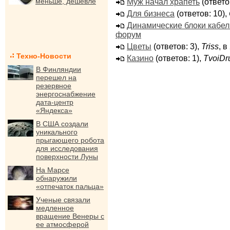
меньше, дешевле
Муж начал храпеть
(ответо
Для бизнеса
(ответов: 10),
Динамические блоки кабе
форум
Цветы
(ответов: 3),
Triss
, 
Техно-Новости
Казино
(ответов: 1),
TvoiDr
В Финляндии
перешел на
резервное
энергоснабжение
дата-центр
«Яндекса»
В США создали
уникального
прыгающего робота
для исследования
поверхности Луны
На Марсе
обнаружили
«отпечаток пальца»
Ученые связали
медленное
вращение Венеры с
ее атмосферой