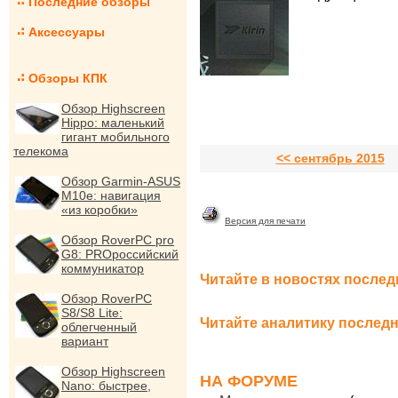
Последние обзоры
Аксессуары
Обзоры КПК
Обзор Highscreen
Hippo: маленький
гигант мобильного
телекома
<< сентябрь 2015
Обзор Garmin-ASUS
M10e: навигация
«из коробки»
Версия для печати
Обзор RoverPC pro
G8: PROроссийский
коммуникатор
Читайте в новостях послед
Обзор RoverPC
S8/S8 Lite:
Читайте аналитику последн
облегченный
вариант
Обзор Highscreen
НА ФОРУМЕ
Nano: быстрее,